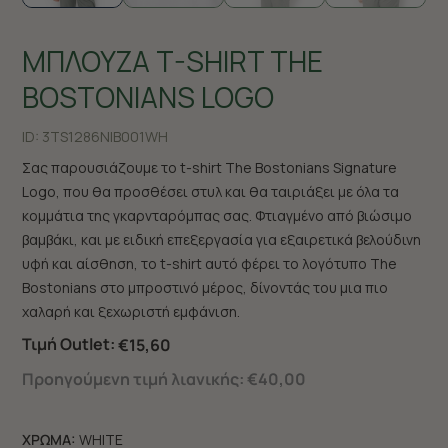
ΜΠΛΟΥΖΑ T-SHIRT THE
BOSTONIANS LOGO
ID:
3TS1286N|B001WH
Σας παρουσιάζουμε το t-shirt The Bostonians Signature
Logo, που θα προσθέσει στυλ και θα ταιριάξει με όλα τα
κομμάτια της γκαρνταρόμπας σας. Φτιαγμένο από βιώσιμο
βαμβάκι, και με ειδική επεξεργασία για εξαιρετικά βελούδινη
υφή και αίσθηση, το t-shirt αυτό φέρει το λογότυπο The
Bostonians στο μπροστινό μέρος, δίνοντάς του μια πιο
χαλαρή και ξεχωριστή εμφάνιση.
Τιμή Outlet:
€15,60
Προηγούμενη τιμή λιανικής:
€40,00
ΧΡΩΜΑ:
WHITE