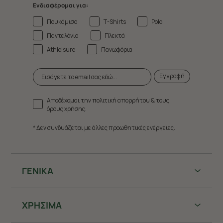
Ενδιαφέρομαι για:
Πουκάμισα
T-Shirts
Polo
Παντελόνια
Πλεκτά
Athleisure
Πανωφόρια
Εγγραφή
Αποδέχομαι την πολιτική απορρήτου & τους
όρους χρήσης.
* Δεν συνδυάζεται με άλλες προωθητικές ενέργειες.
ΓΕΝΙΚΑ
ΧΡHΣΙΜΑ