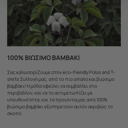
να ανακαλέσετε τη συγκατάθεσή σας επιλέξτε το
"Ρυθμίσεις Cookies " ανά πάσα στιγμή με ισχύ για το
μέλλον. Εάν επιθυμείτε να μάθετε περισσότερα
σχετικά με τα cookies, επισκεφθείτε οποιαδήποτε στιγμή
τη σελίδα
Πολιτική cookies (link)
.
100% ΒΙΩΣΙΜΟ ΒΑΜΒΑΚΙ
Σας καλωσορίζουμε στην eco-friendly Polos and T-
shirts Συλλογή μας, από το πιο απαλό και βιώσιμο
βαμβάκι! Η μόδα οφείλει να συμβάλλει στο
περιβάλλον, και να το αντιμετωπίζει με
υπευθυνότητα, και τα προιόντα μας από 100%
βιώσιμο βαμβάκι εξυπηρετούν αυτόν ακριβώς το
σκοπό.