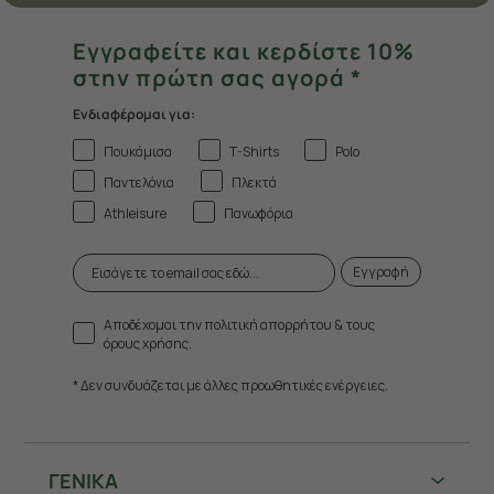
Εγγραφείτε και κερδίστε 10%
στην πρώτη σας αγορά *
Ενδιαφέρομαι για:
Πουκάμισα
T-Shirts
Polo
Παντελόνια
Πλεκτά
Athleisure
Πανωφόρια
Εγγραφή
Αποδέχομαι την πολιτική απορρήτου & τους
όρους χρήσης.
* Δεν συνδυάζεται με άλλες προωθητικές ενέργειες.
ΓΕΝΙΚΑ