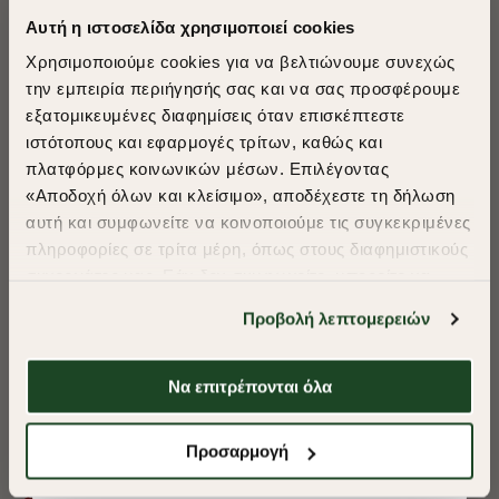
Αυτή η ιστοσελίδα χρησιμοποιεί cookies
Χρησιμοποιούμε cookies για να βελτιώνουμε συνεχώς
την εμπειρία περιήγησής σας και να σας προσφέρουμε
εξατομικευμένες διαφημίσεις όταν επισκέπτεστε
​
ιστότοπους και εφαρμογές τρίτων, καθώς και
A Season of Style
πλατφόρμες κοινωνικών μέσων. Επιλέγοντας
«Αποδοχή όλων και κλείσιμο», αποδέχεστε τη δήλωση
αυτή και συμφωνείτε να κοινοποιούμε τις συγκεκριμένες
SUMMER SALE
πληροφορίες σε τρίτα μέρη, όπως στους διαφημιστικούς
ENJOY 40% OFF
συνεργάτες μας. Εάν δεν συμφωνείτε, μπορείτε να
επιλέξετε να συνεχίσετε την περιήγησή σας με «Μόνο
Προβολή λεπτομερειών
απαιτούμενα cookies» και θα περιοριστούμε
Δωρεάν Μεταφορικά από 50€ και άνω.
στα cookies και τις τεχνολογίες που είναι απολύτως
απαραίτητα για την ασφαλή απόδοση και
Να επιτρέπονται όλα
λειτουργικότητα της ιστοσελίδας μας. Ωστόσο, λάβετε
υπόψη ότι αποκλείοντας ορισμένους τύπους cookies δεν
Shop Now
ΜΠΛΟΥΖΑ POLO PIQUE WAFFLE REGULAR FIT
ΜΠΛΟΥΖΑ ACORN
Προσαρμογή
θα μπορούμε να συλλέξουμε πληροφορίες που θα
βελτιώσουν την περιήγησή σας και να σας