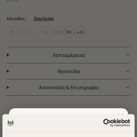
Μέγεθος:
Size Guide
S
M
L
XL
XXL
3XL
4XL
Λεπτομέρειες
Φροντiδα
Αποστολές & Επιστροφές
ΠΡΟΤΕΙΝΟΥΜΕ ΓΙΑ ΕΣΑΣ