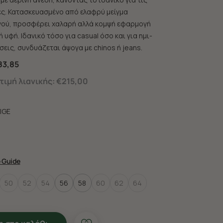
ες. Κατασκευασμένο από ελαφρύ μείγμα
ινού, προσφέρει χαλαρή αλλά κομψή εφαρμογή
 υφή. Ιδανικό τόσο για casual όσο και για ημι-
εις, συνδυάζεται άψογα με chinos ή jeans.
83,85
ιμή λιανικής:
€215,00
IGE
e Guide
50
52
54
56
58
60
62
64