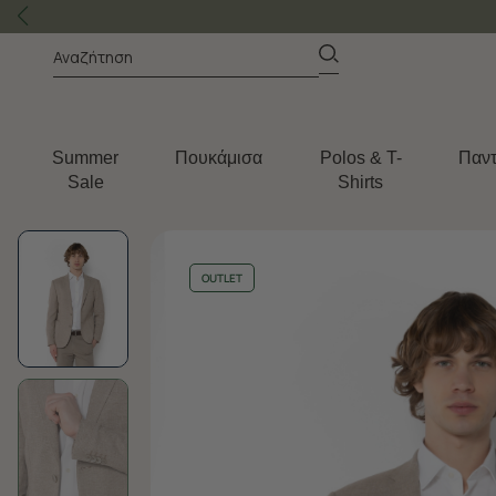
Summer
Πουκάμισα
Polos & T-
Παντ
Sale
Shirts
OUTLET