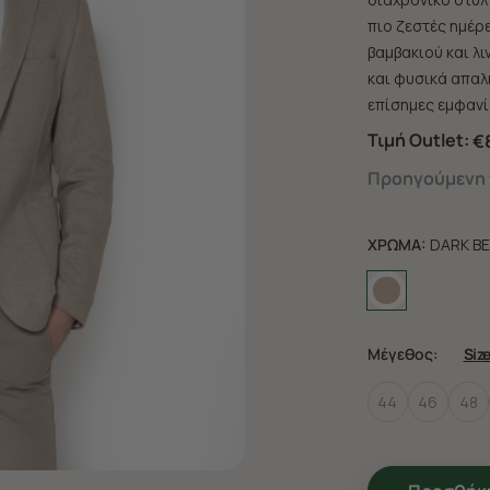
πιο ζεστές ημέρ
βαμβακιού και λ
και φυσικά απαλή
επίσημες εμφανίσ
Τιμή Outlet:
€
Προηγούμενη τ
ΧΡΩΜΑ:
DARK BE
Μέγεθος:
Siz
44
46
48