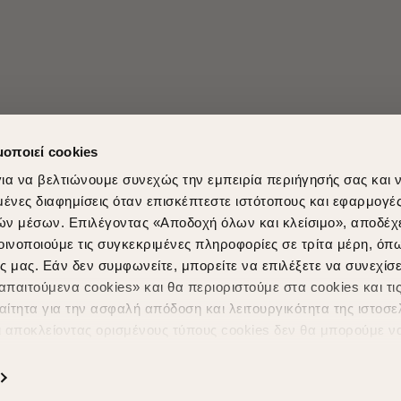
μοποιεί cookies
ια να βελτιώνουμε συνεχώς την εμπειρία περιήγησής σας και 
νες διαφημίσεις όταν επισκέπτεστε ιστότοπους και εφαρμογέ
ών μέσων. Επιλέγοντας «Αποδοχή όλων και κλείσιμο», αποδέχ
οινοποιούμε τις συγκεκριμένες πληροφορίες σε τρίτα μέρη, όπ
ς μας. Εάν δεν συμφωνείτε, μπορείτε να επιλέξετε να συνεχίσε
Shopping in secure with
Shipping Metho
παιτούμενα cookies» και θα περιοριστούμε στα cookies και τις
ίτητα για την ασφαλή απόδοση και λειτουργικότητα της ιστοσε
ι αποκλείοντας ορισμένους τύπους cookies δεν θα μπορούμε ν
ιώσουν την περιήγησή σας και να σας προσφέρουμε εξατομικε
ς. Για να προσαρμόσετε τις επιλογές σας ή να ανακαλέσετε τ
ς Cookies " ανά πάσα στιγμή με ισχύ για το μέλλον. Εάν επιθυ