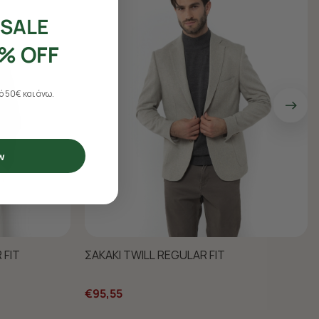
SALE
% OFF
 50€ και άνω.
w
 FIT
ΣΑΚΑΚΙ TWILL REGULAR FIT
€95,55