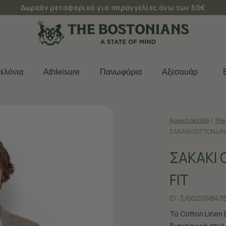
Δωρεάν μεταφορικά για παραγγελίες άνω των 50€
ελόνια
Athleisure
Πανωφόρια
Aξεσουάρ
Αρχική σελίδα
/
The 
ΣΑΚΑΚΙ COTTON LIN
ΣΑΚΑΚΙ 
FIT
ID:
3J00205|B43
Το Cotton Linen 
διαχρονικό στυλ 