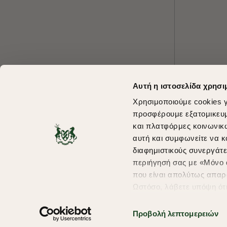
Αυτή η ιστοσελίδα χρησι
Χρησιμοποιούμε cookies γ
προσφέρουμε εξατομικευμέ
και πλατφόρμες κοινωνικ
αυτή και συμφωνείτε να κ
διαφημιστικούς συνεργάτε
περιήγησή σας με «Μόνο α
που είναι απολύτως απαρα
Ωστόσο, λάβετε υπόψη ότ
πληροφορίες που θα βελτ
υπηρεσίες και διαφημίσει
Προβολή λεπτομερειών
σας επιλέξτε το "Ρυθμίσει