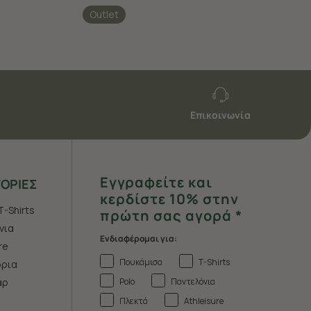
Outlet
Επικοινωνία
Εγγραφείτε και
ΟΡΙΕΣ
κερδίστε 10% στην
T-Shirts
πρώτη σας αγορά *
νια
Ενδιαφέρομαι για:
re
Πουκάμισα
T-Shirts
ρια
Polo
Παντελόνια
άρ
Πλεκτά
Athleisure