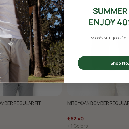
SUMMER 
ENJOY 40
Δωρεάν Μεταφορικά από
Shop No
MBER REGULAR FIT
ΜΠΟΥΦΑΝ BOMBER REGULAR
€62,40
+ 1 Colors