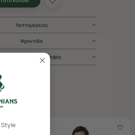
 στο καλάθι
Λεπτομέρειες
Φροντiδα
Αποστολές & Επιστροφές
 Style