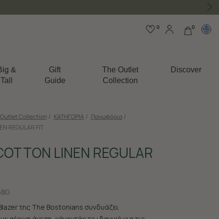
0
0
Big &
Gift
The Outlet
Discover
Tall
Guide
Collection
Outlet Collection
/
ΚΑΤΗΓΟΡΙΑ
/
Πανωφόρια
/
EN REGULAR FIT
COTTON LINEN REGULAR
5BG
Blazer της The Bostonians συνδυάζει
με αέρινη άνεση, κάνοντάς το ιδανικό για τις