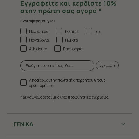
Εγγραφείτε και κερδίστε 10%
στην πρώτη σας αγορά *
Ενδιαφέρομαι για:
Πουκάμισα
T-Shirts
Polo
Παντελόνια
Πλεκτά
Athleisure
Πανωφόρια
Εγγραφή
Αποδέχομαι την πολιτική απορρήτου & τους
όρους χρήσης.
* Δεν συνδυάζεται με άλλες προωθητικές ενέργειες.
ΓΕΝΙΚΑ