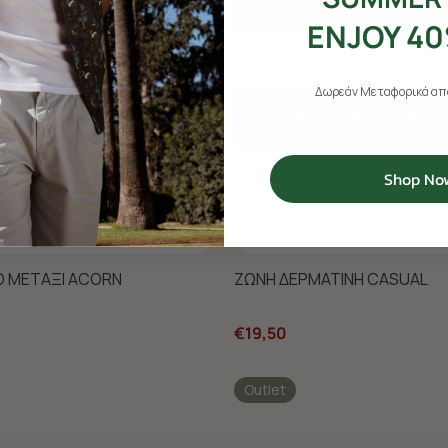
ENJOY 40
Δωρεάν Μεταφορικά από
Shop No
Ο ΜΕΤΑΞΙ ACORN
ΖΩΝΗ ΔΕΡΜΑΤΙΝΗ CASUAL
€19,50
Outlet