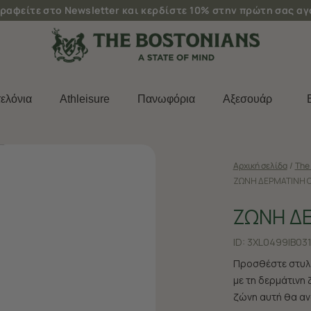
ραφείτε στο Newsletter και κερδίστε 10% στην πρώτη σας α
ελόνια
Athleisure
Πανωφόρια
Aξεσουάρ
Αρχική σελίδα
/
The 
ΖΩΝΗ ΔΕΡΜΑΤΙΝΗ 
ΖΩΝΗ Δ
ID:
3XL0499|B03
Προσθέστε στυλ 
με τη δερμάτινη
ζώνη αυτή θα ανα