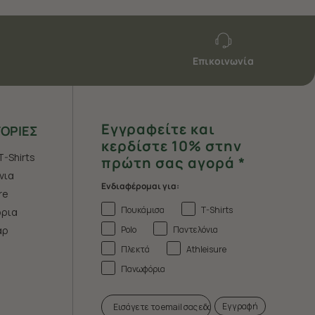
Επικοινωνία
Εγγραφείτε και
ΟΡΙΕΣ
κερδίστε 10% στην
T-Shirts
πρώτη σας αγορά *
νια
Ενδιαφέρομαι για:
re
Πουκάμισα
T-Shirts
ρια
Polo
Παντελόνια
άρ
Πλεκτά
Athleisure
Πανωφόρια
Εγγραφή