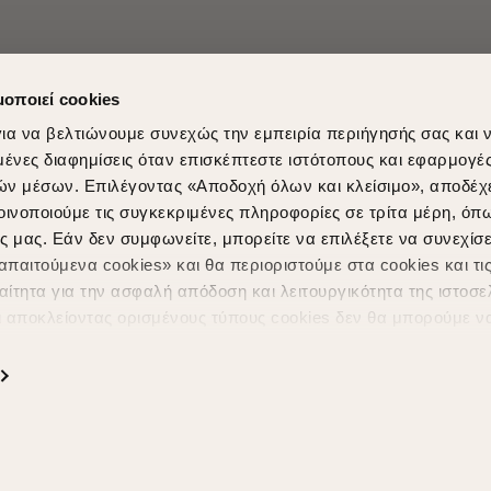
μοποιεί cookies
ια να βελτιώνουμε συνεχώς την εμπειρία περιήγησής σας και 
νες διαφημίσεις όταν επισκέπτεστε ιστότοπους και εφαρμογέ
ών μέσων. Επιλέγοντας «Αποδοχή όλων και κλείσιμο», αποδέχ
οινοποιούμε τις συγκεκριμένες πληροφορίες σε τρίτα μέρη, όπ
ς μας. Εάν δεν συμφωνείτε, μπορείτε να επιλέξετε να συνεχίσε
Shopping in secure with
Shipping Metho
παιτούμενα cookies» και θα περιοριστούμε στα cookies και τις
ίτητα για την ασφαλή απόδοση και λειτουργικότητα της ιστοσε
ι αποκλείοντας ορισμένους τύπους cookies δεν θα μπορούμε ν
ιώσουν την περιήγησή σας και να σας προσφέρουμε εξατομικε
ς. Για να προσαρμόσετε τις επιλογές σας ή να ανακαλέσετε τ
ς Cookies " ανά πάσα στιγμή με ισχύ για το μέλλον. Εάν επιθυ
α cookies, επισκεφθείτε οποιαδήποτε στιγμή τη σελίδα
Πολιτική
Powered by
nopCommerce
|
Designed & Developed by
SLEED