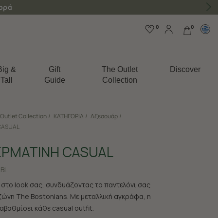
γορά
0
0
Big &
Gift
The Outlet
Discover
Tall
Guide
Collection
Outlet Collection
/
ΚΑΤΗΓΟΡΙΑ
/
Αξεσουάρ
/
CASUAL
ΕΡΜΑΤΙΝΗ CASUAL
1BL
στο look σας, συνδυάζοντας το παντελόνι σας
 ζώνη The Bostonians. Με μεταλλική αγκράφα, η
βαθμίσει κάθε casual outfit.