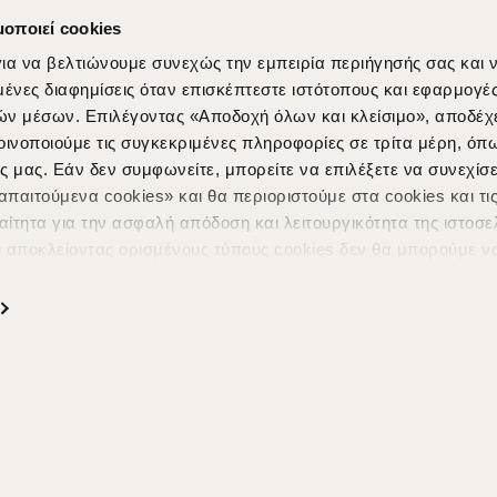
μοποιεί cookies
ια να βελτιώνουμε συνεχώς την εμπειρία περιήγησής σας και 
νες διαφημίσεις όταν επισκέπτεστε ιστότοπους και εφαρμογέ
ών μέσων. Επιλέγοντας «Αποδοχή όλων και κλείσιμο», αποδέχ
οινοποιούμε τις συγκεκριμένες πληροφορίες σε τρίτα μέρη, όπ
ς μας. Εάν δεν συμφωνείτε, μπορείτε να επιλέξετε να συνεχίσε
Shopping in secure with
Shipping Metho
παιτούμενα cookies» και θα περιοριστούμε στα cookies και τις
ίτητα για την ασφαλή απόδοση και λειτουργικότητα της ιστοσε
ι αποκλείοντας ορισμένους τύπους cookies δεν θα μπορούμε ν
ιώσουν την περιήγησή σας και να σας προσφέρουμε εξατομικε
ς. Για να προσαρμόσετε τις επιλογές σας ή να ανακαλέσετε τ
ς Cookies " ανά πάσα στιγμή με ισχύ για το μέλλον. Εάν επιθυ
α cookies, επισκεφθείτε οποιαδήποτε στιγμή τη σελίδα
Πολιτική
Powered by
nopCommerce
|
Designed & Developed by
SLEED