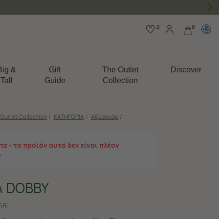
0
0
Big &
Gift
The Outlet
Discover
Tall
Guide
Collection
Outlet Collection
/
ΚΑΤΗΓΟΡΙΑ
/
Αξεσουάρ
/
ε - το προϊόν αυτό δεν είναι πλέον
ο
Α DOBBY
6BL