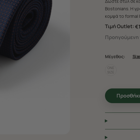
Δωστε στυλ σε κ
Bostonians. Η γ
κομψά το formal 
Τιμή Outlet:
€1
Προηγούμενη τ
Μέγεθος:
Siz
ONE
SIZE
Προσθήκη