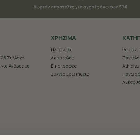
Δωρεάν αποστολές για αγορές άνω των 50€
ΧΡHΣΙΜΑ
ΚΑΤΗΓ
Πληρωμές
Polos & 
'26 Συλλογή
Αποστολές
Παντελό
s για Άνδρες με
Επιστροφές
Athleisu
Συχνές Ερωτήσεις
Πανωφό
Aξεσου