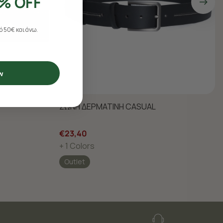
% OFF
 50€ και άνω.
w
ΖΩΝΗ ΔΕΡΜΑΤΙΝΗ CASUAL
€23,40
+ 1 Colors
Outlet