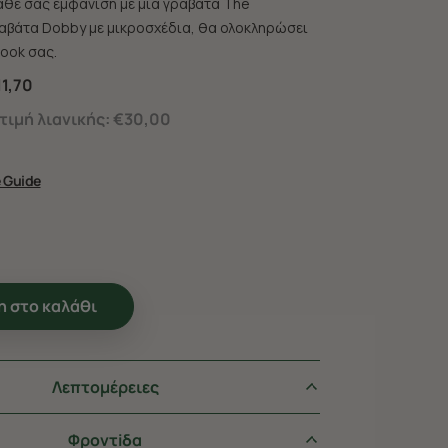
άθε σας εμφάνιση με μία γραβάτα The
ραβάτα Dobby με μικροσχέδια, θα ολοκληρώσει
look σας.
1,70
ιμή λιανικής:
€30,00
e Guide
 στο καλάθι
Λεπτομέρειες
Φροντiδα