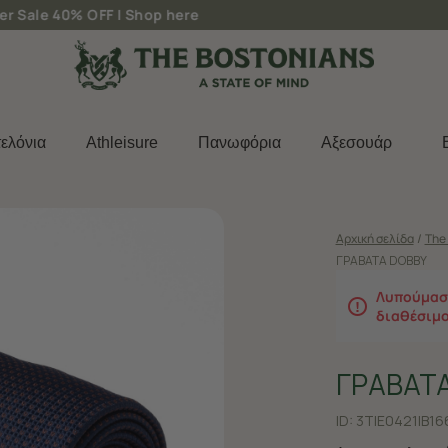
Δωρεάν μεταφορικά για παραγγελίες άνω των 50€
ελόνια
Athleisure
Πανωφόρια
Aξεσουάρ
Αρχική σελίδα
/
The 
ΓΡΑΒΑΤΑ DOBBY
Λυπούμαστ
διαθέσιμ
ΓΡΑΒΑΤ
ID:
3TIE0421|B16