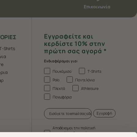
Επικοινωνία
Εγγραφείτε και
ΟΡΙΕΣ
κερδίστε 10% στην
T-Shirts
πρώτη σας αγορά *
νια
Ενδιαφέρομαι για:
re
Πουκάμισα
T-Shirts
ρια
Polo
Παντελόνια
άρ
Πλεκτά
Athleisure
Πανωφόρια
Εγγραφή
Αποδέχομαι την πολιτική
απορρήτου & τους όρους