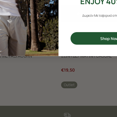
ENJOY 40
Δωρεάν Μεταφορικά από
Shop No
Ο ΜΕΤΑΞΙ ACORN
ΖΩΝΗ ΔΕΡΜΑΤΙΝΗ CASUAL
€19,50
Outlet