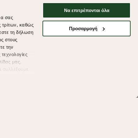
χρήσης.
Να επιτρέπονται όλα
* Δεν συνδυάζεται με άλλες προωθητικές
να σας
ενέργειες.
ς τρίτων, καθώς
Προσαρμογή
εστε τη δήλωση
ως στους
τε την
ds
 τεχνολογίες
λίδας μας.
α συλλέξουμε
υμένες
η συγκατάθεσή
μείτε να μάθετε
 cookies (link)
.
'Οροι Χρησης
Πολιτική Cookies
Προσωπικά Δεδομένα