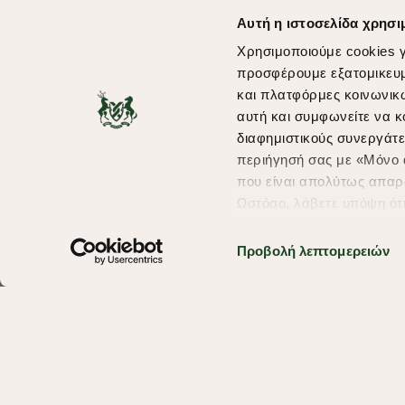
Αυτή η ιστοσελίδα χρησι
Χρησιμοποιούμε cookies γ
προσφέρουμε εξατομικευμέ
και πλατφόρμες κοινωνικ
αυτή και συμφωνείτε να κ
διαφημιστικούς συνεργάτε
περιήγησή σας με «Μόνο α
που είναι απολύτως απαρα
Ωστόσο, λάβετε υπόψη ότ
πληροφορίες που θα βελτ
υπηρεσίες και διαφημίσει
Προβολή λεπτομερειών
σας επιλέξτε το "Ρυθμίσει
περισσότερα σχετικά με τ
Copyright © 2026 thebostonians.gr. All Rights Reserved.