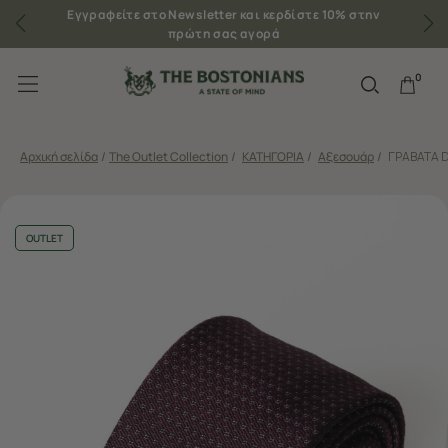
Εγγραφείτε στο Newsletter και κερδίστε 10% στην
πρώτη σας αγορά
0
Αρχική σελίδα
/
The Outlet Collection
/
ΚΑΤΗΓΟΡΙΑ
/
Αξεσουάρ
/
ΓΡΑΒΑΤΑ D
OUTLET