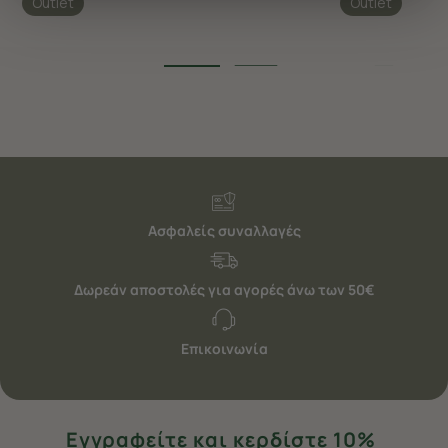
Outlet
Outlet
διαφημίσεις. Για να προσαρμόσετε τις επιλογές σας ή
να ανακαλέσετε τη συγκατάθεσή σας επιλέξτε το
"Ρυθμίσεις Cookies " ανά πάσα στιγμή με ισχύ για το
μέλλον. Εάν επιθυμείτε να μάθετε περισσότερα
σχετικά με τα cookies, επισκεφθείτε οποιαδήποτε στιγμή
τη σελίδα
Πολιτική cookies (link)
.
Ασφαλείς συναλλαγές
Δωρεάν αποστολές για αγορές άνω των 50€
Επικοινωνία
Εγγραφείτε και κερδίστε 10%