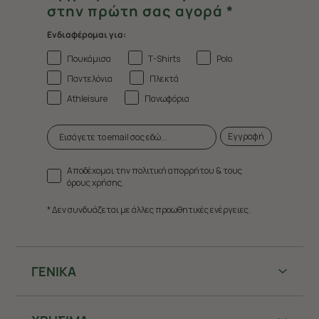
στην πρώτη σας αγορά *
Ενδιαφέρομαι για:
Πουκάμισα
T-Shirts
Polo
Παντελόνια
Πλεκτά
Athleisure
Πανωφόρια
Εγγραφή
Αποδέχομαι την πολιτική απορρήτου & τους
όρους χρήσης.
* Δεν συνδυάζεται με άλλες προωθητικές ενέργειες.
ΓΕΝΙΚΑ