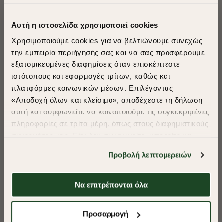
Αυτή η ιστοσελίδα χρησιμοποιεί cookies
Χρησιμοποιούμε cookies για να βελτιώνουμε συνεχώς
την εμπειρία περιήγησής σας και να σας προσφέρουμε
εξατομικευμένες διαφημίσεις όταν επισκέπτεστε
​
ιστότοπους και εφαρμογές τρίτων, καθώς και
A Season of Style
πλατφόρμες κοινωνικών μέσων. Επιλέγοντας
«Αποδοχή όλων και κλείσιμο», αποδέχεστε τη δήλωση
αυτή και συμφωνείτε να κοινοποιούμε τις συγκεκριμένες
SUMMER SALE
πληροφορίες σε τρίτα μέρη, όπως στους διαφημιστικούς
ENJOY 40% OFF
συνεργάτες μας. Εάν δεν συμφωνείτε, μπορείτε να
επιλέξετε να συνεχίσετε την περιήγησή σας με «Μόνο
Προβολή λεπτομερειών
απαιτούμενα cookies» και θα περιοριστούμε
Δωρεάν Μεταφορικά από 50€ και άνω.
στα cookies και τις τεχνολογίες που είναι απολύτως
απαραίτητα για την ασφαλή απόδοση και
Να επιτρέπονται όλα
λειτουργικότητα της ιστοσελίδας μας. Ωστόσο, λάβετε
-40%
-40%
υπόψη ότι αποκλείοντας ορισμένους τύπους cookies δεν
Shop Now
Προσαρμογή
θα μπορούμε να συλλέξουμε πληροφορίες που θα