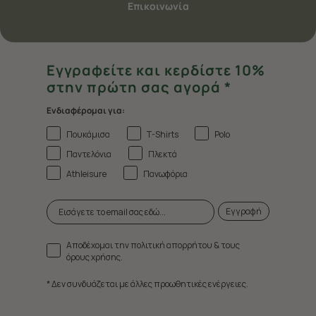
Επικοινωνία
Εγγραφείτε και κερδίστε 10%
στην πρώτη σας αγορά *
Ενδιαφέρομαι για:
Πουκάμισα
T-Shirts
Polo
Παντελόνια
Πλεκτά
Athleisure
Πανωφόρια
Εγγραφή
Αποδέχομαι την πολιτική απορρήτου & τους
όρους χρήσης.
* Δεν συνδυάζεται με άλλες προωθητικές ενέργειες.