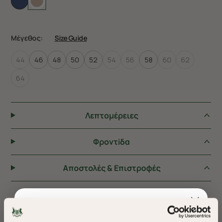
Μέγεθος:
Size Guide
44
46
48
50
52
54
56
58
60
62
64
Λεπτομέρειες
Φροντiδα
Αποστολές & Επιστροφές
ΠΡΟΤΕΙΝΟΥΜΕ ΓΙΑ ΕΣΑΣ