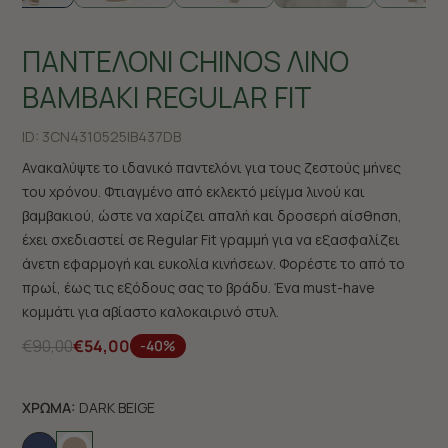
ΠΑΝΤΕΛΟΝΙ CHINOS ΛΙΝΟ
ΒΑΜΒΑΚΙ REGULAR FIT
ID:
3CN4310525|B437DB
Ανακαλύψτε το ιδανικό παντελόνι για τους ζεστούς μήνες
του χρόνου. Φτιαγμένο από εκλεκτό μείγμα λινού και
βαμβακιού, ώστε να χαρίζει απαλή και δροσερή αίσθηση,
έχει σχεδιαστεί σε Regular Fit γραμμή για να εξασφαλίζει
άνετη εφαρμογή και ευκολία κινήσεων. Φορέστε το από το
πρωί, έως τις εξόδους σας το βράδυ. Ένα must-have
κομμάτι για αβίαστο καλοκαιρινό στυλ.
€90,00
€54,00
-40%
ΧΡΩΜΑ:
DARK BEIGE