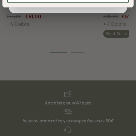
ΠΑΝΤΕΛΟΝΙ CHINOS ΚΑΠΑΡΤΙΝΑ REGULAR FIT
ΠΑΝΤΕΛΟΝΙ CHI
βελτιώσουν την περιήγησή σας και να σας
προσφέρουμε εξατομικευμένες υπηρεσίες και
€85,00
€51,00
€85,00
€51,0
διαφημίσεις. Για να προσαρμόσετε τις επιλογές σας ή
+ 4 Colors
+ 4 Colors
να ανακαλέσετε τη συγκατάθεσή σας επιλέξτε το
Best Seller
"Ρυθμίσεις Cookies " ανά πάσα στιγμή με ισχύ για το
μέλλον. Εάν επιθυμείτε να μάθετε περισσότερα
σχετικά με τα cookies, επισκεφθείτε οποιαδήποτε στιγμή
τη σελίδα
Πολιτική cookies (link)
.
Ασφαλείς συναλλαγές
Δωρεάν αποστολές για αγορές άνω των 50€