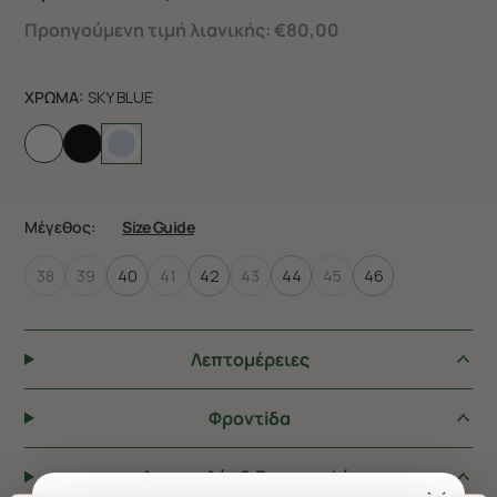
Προηγούμενη τιμή λιανικής:
€80,00
ΧΡΩΜΑ:
SKY BLUE
Μέγεθος:
Size Guide
38
39
40
41
42
43
44
45
46
Λεπτομέρειες
Φροντiδα
Αποστολές & Επιστροφές