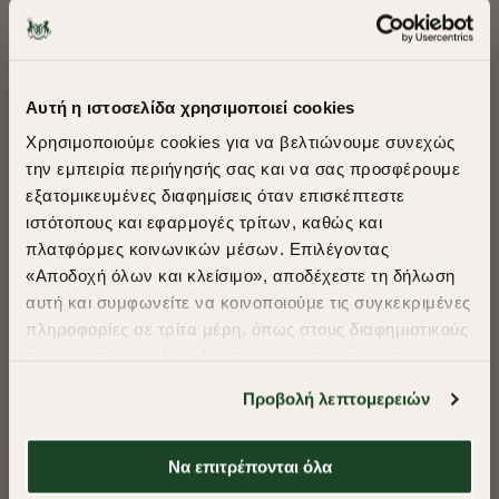
ΠΡΟΤΕΙΝΟΥΜΕ ΓΙΑ ΕΣΑΣ
Αυτή η ιστοσελίδα χρησιμοποιεί cookies
Χρησιμοποιούμε cookies για να βελτιώνουμε συνεχώς
την εμπειρία περιήγησής σας και να σας προσφέρουμε
εξατομικευμένες διαφημίσεις όταν επισκέπτεστε
​
ιστότοπους και εφαρμογές τρίτων, καθώς και
A Season of Style
πλατφόρμες κοινωνικών μέσων. Επιλέγοντας
«Αποδοχή όλων και κλείσιμο», αποδέχεστε τη δήλωση
αυτή και συμφωνείτε να κοινοποιούμε τις συγκεκριμένες
SUMMER SALE
πληροφορίες σε τρίτα μέρη, όπως στους διαφημιστικούς
ENJOY 40% OFF
συνεργάτες μας. Εάν δεν συμφωνείτε, μπορείτε να
επιλέξετε να συνεχίσετε την περιήγησή σας με «Μόνο
Προβολή λεπτομερειών
απαιτούμενα cookies» και θα περιοριστούμε
Δωρεάν Μεταφορικά από 50€ και άνω.
στα cookies και τις τεχνολογίες που είναι απολύτως
απαραίτητα για την ασφαλή απόδοση και
Να επιτρέπονται όλα
λειτουργικότητα της ιστοσελίδας μας. Ωστόσο, λάβετε