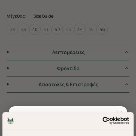
Μέγεθος:
Size Guide
38
39
40
41
42
43
44
45
46
Λεπτομέρειες
Φροντiδα
Αποστολές & Επιστροφές
ΠΡΟΤΕΙΝΟΥΜΕ ΓΙΑ ΕΣΑΣ