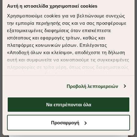
Αυτή η ιστοσελίδα χρησιμοποιεί cookies
Χρησιμοποιούμε cookies για να βελτιώνουμε συνεχώς
την εμπειρία περιήγησής σας και να σας προσφέρουμε
εξατομικευμένες διαφημίσεις όταν επισκέπτεστε
​
ιστότοπους και εφαρμογές τρίτων, καθώς και
A Season of Style
πλατφόρμες κοινωνικών μέσων. Επιλέγοντας
«Αποδοχή όλων και κλείσιμο», αποδέχεστε τη δήλωση
αυτή και συμφωνείτε να κοινοποιούμε τις συγκεκριμένες
SUMMER SALE
πληροφορίες σε τρίτα μέρη, όπως στους διαφημιστικούς
ENJOY 40% OFF
συνεργάτες μας. Εάν δεν συμφωνείτε, μπορείτε να
επιλέξετε να συνεχίσετε την περιήγησή σας με «Μόνο
Προβολή λεπτομερειών
απαιτούμενα cookies» και θα περιοριστούμε
Δωρεάν Μεταφορικά από 50€ και άνω.
στα cookies και τις τεχνολογίες που είναι απολύτως
απαραίτητα για την ασφαλή απόδοση και
Να επιτρέπονται όλα
-40%
-40%
λειτουργικότητα της ιστοσελίδας μας. Ωστόσο, λάβετε
υπόψη ότι αποκλείοντας ορισμένους τύπους cookies δεν
ΠΟΥΚΑΜΙΣΟ FIL A FIL REGULAR FIT
ΠΟΥΚΑΜΙΣΟ ΠΟΠΛ
Shop Now
Προσαρμογή
θα μπορούμε να συλλέξουμε πληροφορίες που θα
βελτιώσουν την περιήγησή σας και να σας
€75,00
€45,00
€75,00
€45,