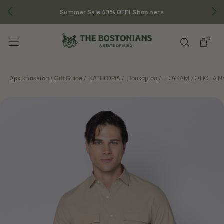
Summer Sale 40% OFF |
Shop here
0
Αρχική σελίδα
/
Gift Guide
/
ΚΑΤΗΓΟΡΙΑ
/
Πουκάμισα
/
ΠΟΥΚΑΜΙΣΟ ΠΟΠΛΙΝΑ