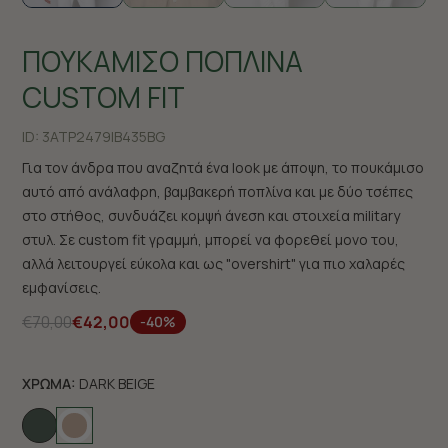
ΠΟΥΚΑΜΙΣΟ ΠΟΠΛΙΝΑ
CUSTOM FIT
ID:
3ATP2479|B435BG
Για τον άνδρα που αναζητά ένα look με άποψη, το πουκάμισο
αυτό από ανάλαφρη, βαμβακερή ποπλίνα και με δύο τσέπες
στο στήθος, συνδυάζει κομψή άνεση και στοιχεία military
στυλ. Σε custom fit γραμμή, μπορεί να φορεθεί μονο του,
αλλά λειτουργεί εύκολα και ως "overshirt" για πιο χαλαρές
εμφανίσεις.
€70,00
€42,00
-40%
ΧΡΩΜΑ:
DARK BEIGE