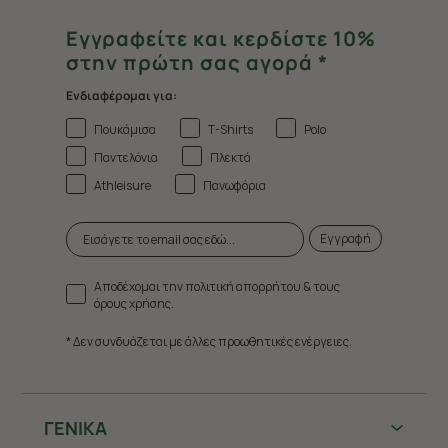
Εγγραφείτε και κερδίστε 10%
στην πρώτη σας αγορά *
Ενδιαφέρομαι για:
Πουκάμισα
T-Shirts
Polo
Παντελόνια
Πλεκτά
Athleisure
Πανωφόρια
Εγγραφή
Αποδέχομαι την πολιτική απορρήτου & τους
όρους χρήσης.
* Δεν συνδυάζεται με άλλες προωθητικές ενέργειες.
ΓΕΝΙΚΑ