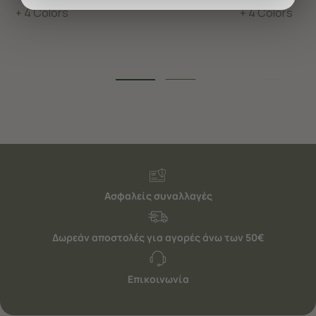
προσφέρουμε εξατομικευμένες υπηρεσίες και
+ 4 Colors
+ 4 Colors
διαφημίσεις. Για να προσαρμόσετε τις επιλογές σας ή
να ανακαλέσετε τη συγκατάθεσή σας επιλέξτε το
"Ρυθμίσεις Cookies " ανά πάσα στιγμή με ισχύ για το
μέλλον. Εάν επιθυμείτε να μάθετε περισσότερα
σχετικά με τα cookies, επισκεφθείτε οποιαδήποτε στιγμή
τη σελίδα
Πολιτική cookies (link)
.
Ασφαλείς συναλλαγές
Δωρεάν αποστολές για αγορές άνω των 50€
Επικοινωνία