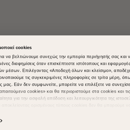
μοποιεί cookies
ια να βελτιώνουμε συνεχώς την εμπειρία περιήγησής σας και 
νες διαφημίσεις όταν επισκέπτεστε ιστότοπους και εφαρμογέ
ών μέσων. Επιλέγοντας «Αποδοχή όλων και κλείσιμο», αποδέχ
Shopping in secure with
Shipping Metho
οινοποιούμε τις συγκεκριμένες πληροφορίες σε τρίτα μέρη, όπ
ς μας. Εάν δεν συμφωνείτε, μπορείτε να επιλέξετε να συνεχίσε
παιτούμενα cookies» και θα περιοριστούμε στα cookies και τις
ίτητα για την ασφαλή απόδοση και λειτουργικότητα της ιστοσε
ι αποκλείοντας ορισμένους τύπους cookies δεν θα μπορούμε ν
ιώσουν την περιήγησή σας και να σας προσφέρουμε εξατομικε
ς. Για να προσαρμόσετε τις επιλογές σας ή να ανακαλέσετε τ
Powered by
nopCommerce
|
Designed & Developed by
SLEED
ς Cookies " ανά πάσα στιγμή με ισχύ για το μέλλον. Εάν επιθυ