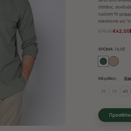
στήθος, συνδυάζε
custom fit γραμμ
εύκολα και ως "o
€70,00
€42,00
ΧΡΩΜΑ:
OLIVE
Μέγεθος:
Siz
38
39
40
Προσθήκη