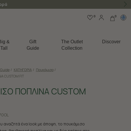
γορά
0
0
Big &
Gift
The Outlet
Discover
Tall
Guide
Collection
 Guide
/
ΚΑΤΗΓΟΡΙΑ
/
Πουκάμισα
/
Α CUSTOM FIT
ΙΣΟ ΠΟΠΛΙΝΑ CUSTOM
70OL
ου αναζητά ένα look με άποψη, το πουκάμισο
ρη, βαμβακερή ποπλίνα και με δύο τσέπες στο