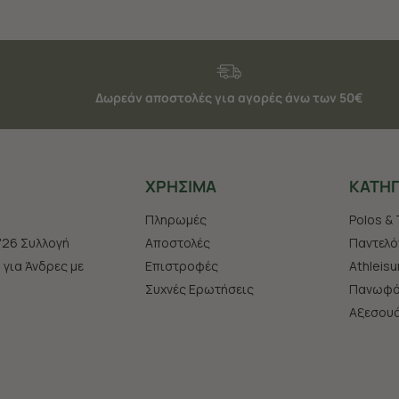
Δωρεάν αποστολές για αγορές άνω των 50€
ΧΡHΣΙΜΑ
ΚΑΤΗΓ
Πληρωμές
Polos & 
'26 Συλλογή
Αποστολές
Παντελό
s για Άνδρες με
Επιστροφές
Athleisu
Συχνές Ερωτήσεις
Πανωφό
Aξεσου