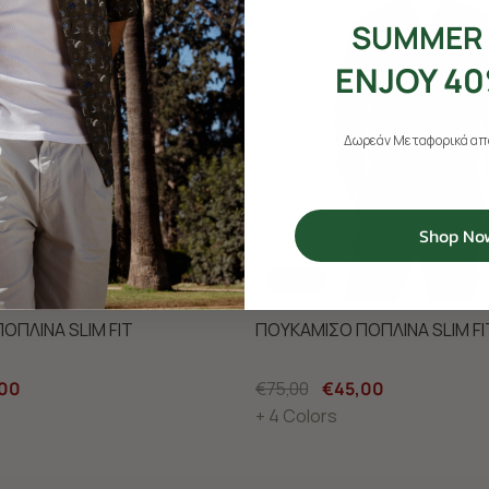
SUMMER 
ENJOY 40
Δωρεάν Μεταφορικά από
Shop No
-40%
ΟΠΛΙΝΑ SLIM FIT
ΠΟΥΚΑΜΙΣΟ ΠΟΠΛΙΝΑ SLIM FI
00
€75,00
€45,00
+ 4 Colors