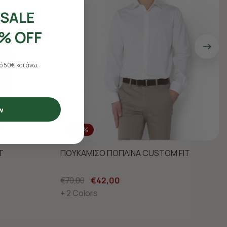
SALE
% OFF
 50€ και άνω.
w
-40%
T
ΠΟΥΚΑΜΙΣΟ ΠΟΠΛΙΝΑ CUSTOM FIT
€70,00
€42,00
+ 2 Colors