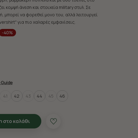
ι κομψή άνεση και στοιχεία military στυλ. Σε
ή, μπορεί να φορεθεί μονο του, αλλά λειτουργεί
vershirt" για πιο χαλαρές εμφανίσεις.
-40%
e Guide
41
42
43
44
45
46
 στο καλάθι