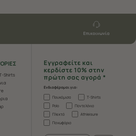
Επικοινωνία
Εγγραφείτε και
ΟΡΙΕΣ
κερδίστε 10% στην
T-Shirts
πρώτη σας αγορά *
νια
Ενδιαφέρομαι για:
re
Πουκάμισα
T-Shirts
ρια
Polo
Παντελόνια
άρ
Πλεκτά
Athleisure
Πανωφόρια