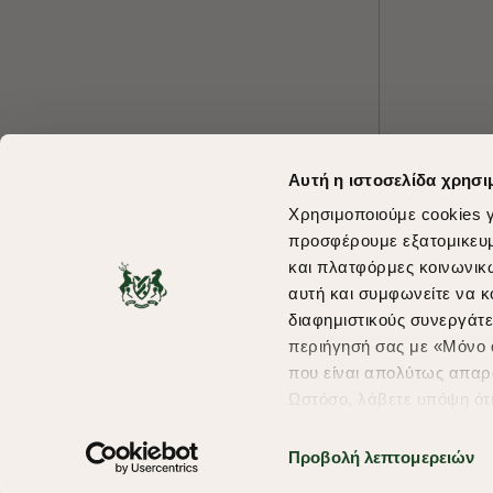
Αυτή η ιστοσελίδα χρησι
Χρησιμοποιούμε cookies γ
προσφέρουμε εξατομικευμέ
και πλατφόρμες κοινωνικ
αυτή και συμφωνείτε να κ
διαφημιστικούς συνεργάτε
περιήγησή σας με «Μόνο α
που είναι απολύτως απαρα
Ωστόσο, λάβετε υπόψη ότ
πληροφορίες που θα βελτ
υπηρεσίες και διαφημίσει
Προβολή λεπτομερειών
Copyright © 2026 thebostonians.gr. All Rights Reserved.
σας επιλέξτε το "Ρυθμίσει