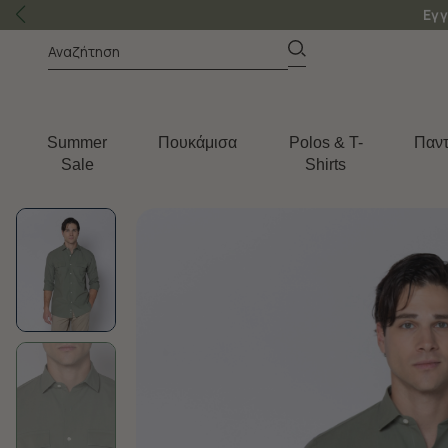
Εγγ
Summer
Πουκάμισα
Polos & T-
Παντ
Sale
Shirts