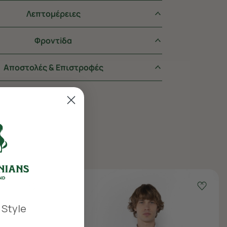
Λεπτομέρειες
Φροντiδα
Αποστολές & Επιστροφές
 Style