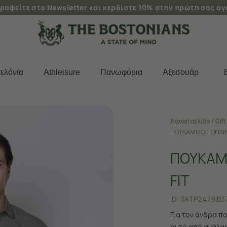
ραφείτε στο Newsletter και κερδίστε 10% στην πρώτη σας α
ελόνια
Athleisure
Πανωφόρια
Aξεσουάρ
Αρχική σελίδα
/
Gift
ΠΟΥΚΑΜΙΣΟ ΠΟΠΛΙΝ
ΠΟΥΚΑΜ
FIT
ID:
3ATP2479|B3
Για τον άνδρα π
αυτό από ανάλαφ