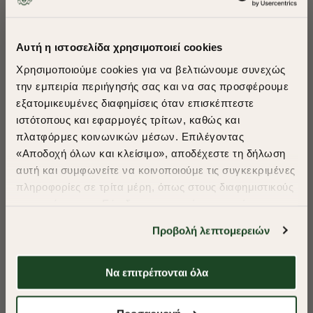
ΠΡΟΤΕΙΝΟΥΜΕ ΓΙΑ ΕΣΑΣ
Αυτή η ιστοσελίδα χρησιμοποιεί cookies
Χρησιμοποιούμε cookies για να βελτιώνουμε συνεχώς
την εμπειρία περιήγησής σας και να σας προσφέρουμε
εξατομικευμένες διαφημίσεις όταν επισκέπτεστε
​
ιστότοπους και εφαρμογές τρίτων, καθώς και
A Season of Style
πλατφόρμες κοινωνικών μέσων. Επιλέγοντας
«Αποδοχή όλων και κλείσιμο», αποδέχεστε τη δήλωση
αυτή και συμφωνείτε να κοινοποιούμε τις συγκεκριμένες
SUMMER SALE
πληροφορίες σε τρίτα μέρη, όπως στους διαφημιστικούς
ENJOY 40% OFF
συνεργάτες μας. Εάν δεν συμφωνείτε, μπορείτε να
επιλέξετε να συνεχίσετε την περιήγησή σας με «Μόνο
Προβολή λεπτομερειών
απαιτούμενα cookies» και θα περιοριστούμε
Δωρεάν Μεταφορικά από 50€ και άνω.
στα cookies και τις τεχνολογίες που είναι απολύτως
απαραίτητα για την ασφαλή απόδοση και
Να επιτρέπονται όλα
λειτουργικότητα της ιστοσελίδας μας. Ωστόσο, λάβετε
υπόψη ότι αποκλείοντας ορισμένους τύπους cookies δεν
Shop Now
-40%
-40%