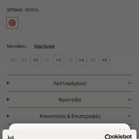
ΧΡΩΜΑ:
SIERRA
Μέγεθος:
Size Guide
38
39
40
41
42
43
44
45
46
Λεπτομέρειες
Φροντiδα
Αποστολές & Επιστροφές