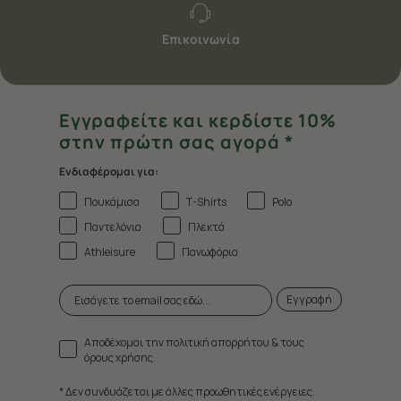
Επικοινωνία
Εγγραφείτε και κερδίστε 10%
στην πρώτη σας αγορά *
Ενδιαφέρομαι για:
Πουκάμισα
T-Shirts
Polo
Παντελόνια
Πλεκτά
Athleisure
Πανωφόρια
Εγγραφή
Αποδέχομαι την πολιτική απορρήτου & τους
όρους χρήσης.
* Δεν συνδυάζεται με άλλες προωθητικές ενέργειες.