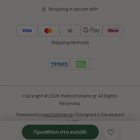
Shopping in secure with
Shipping Methods
Copyright © 2026 thebostonians.gr. All Rights
Reserved.
Powered by
nopCommerce
|
Designed & Developed
by
SLEED
Προσθήκη στο καλάθι
'Οροι Χρησης
Πολιτική Cookies
Προσωπικά Δεδομένα