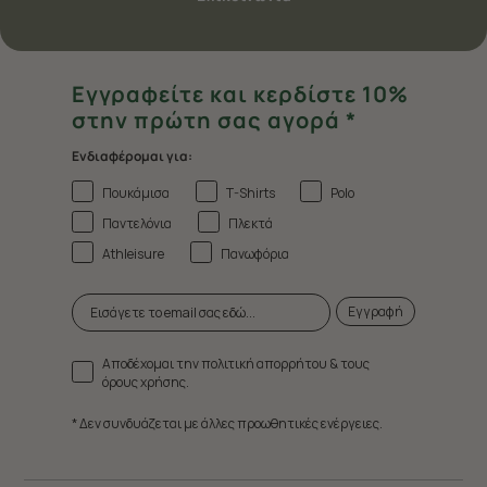
Εγγραφείτε και κερδίστε 10%
στην πρώτη σας αγορά *
Ενδιαφέρομαι για:
Πουκάμισα
T-Shirts
Polo
Παντελόνια
Πλεκτά
Athleisure
Πανωφόρια
Εγγραφή
Αποδέχομαι την πολιτική απορρήτου & τους
όρους χρήσης.
* Δεν συνδυάζεται με άλλες προωθητικές ενέργειες.