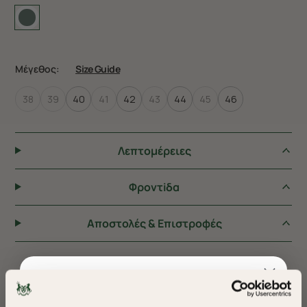
Μέγεθος:
Size Guide
38
39
40
41
42
43
44
45
46
Λεπτομέρειες
Φροντiδα
Αποστολές & Επιστροφές
ΠΡΟΤΕΙΝΟΥΜΕ ΓΙΑ ΕΣΑΣ