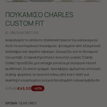
ΠΟΥΚΑΜΙΣΟ CHARLES
CUSTOM FIT
ID:
3BLP2467|B371OG
Ανακαλύψτε το απόλυτο statement piece του καλοκαιριού.
Αυτό το κοντομάνικο πουκάμισο, φτιαγμένο από εξαιρετικά
ανάλαφρο και αεράτο ύφασμα, ξεχωρίζει για το δυναμικό
του μοτίβο. Ο χαρακτηριστικός ανοιχτός γιακάς (Camp
Collar) προσδίδει μια vintage γοητεία με σύγχρονη resort
αισθητική. Σε άνετη γραμμή, προσφέρει αμέτρητες επιλογές
styling: φορέστε το ανοιχτό πάνω από ένα t-shirt για
layering ή κουμπωμένο για μια προσεγμένη casual εμφάνιση.
€75,00
€45,00
-40%
ΧΡΩΜΑ:
OLIVE GREY