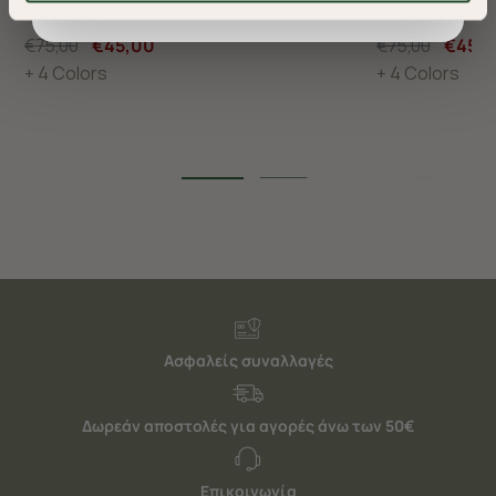
βελτιώσουν την περιήγησή σας και να σας
προσφέρουμε εξατομικευμένες υπηρεσίες και
€75,00
€45,00
€75,00
€45,
διαφημίσεις. Για να προσαρμόσετε τις επιλογές σας ή
+ 4 Colors
+ 4 Colors
να ανακαλέσετε τη συγκατάθεσή σας επιλέξτε το
"Ρυθμίσεις Cookies " ανά πάσα στιγμή με ισχύ για το
μέλλον. Εάν επιθυμείτε να μάθετε περισσότερα
σχετικά με τα cookies, επισκεφθείτε οποιαδήποτε στιγμή
τη σελίδα
Πολιτική cookies (link)
.
Ασφαλείς συναλλαγές
Δωρεάν αποστολές για αγορές άνω των 50€
Επικοινωνία