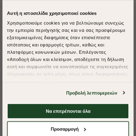
Αυτή η ιστοσελίδα χρησιμοποιεί cookies
Χρησιμοποιούμε cookies για να βελτιώνουμε συνεχώς
την εμπειρία περιήγησής σας και να σας προσφέρουμε
εξατομικευμένες διαφημίσεις όταν επισκέπτεστε
​
ιστότοπους και εφαρμογές τρίτων, καθώς και
A Season of Style
πλατφόρμες κοινωνικών μέσων. Επιλέγοντας
«Αποδοχή όλων και κλείσιμο», αποδέχεστε τη δήλωση
αυτή και συμφωνείτε να κοινοποιούμε τις συγκεκριμένες
SUMMER SALE
πληροφορίες σε τρίτα μέρη, όπως στους διαφημιστικούς
ENJOY 40% OFF
συνεργάτες μας. Εάν δεν συμφωνείτε, μπορείτε να
επιλέξετε να συνεχίσετε την περιήγησή σας με «Μόνο
Προβολή λεπτομερειών
απαιτούμενα cookies» και θα περιοριστούμε
Δωρεάν Μεταφορικά από 50€ και άνω.
στα cookies και τις τεχνολογίες που είναι απολύτως
απαραίτητα για την ασφαλή απόδοση και
Να επιτρέπονται όλα
λειτουργικότητα της ιστοσελίδας μας. Ωστόσο, λάβετε
-40%
-40%
υπόψη ότι αποκλείοντας ορισμένους τύπους cookies δεν
Shop Now
Προσαρμογή
θα μπορούμε να συλλέξουμε πληροφορίες που θα
ΠΟΥΚΑΜΙΣΟ FIL A FIL REGULAR FIT
ΠΟΥΚΑΜΙΣΟ ΠΟΠΛ