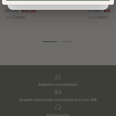
βελτιώσουν την περιήγησή σας και να σας
προσφέρουμε εξατομικευμένες υπηρεσίες και
€75,00
€45,00
€75,00
€45,
διαφημίσεις. Για να προσαρμόσετε τις επιλογές σας ή
+ 4 Colors
+ 4 Colors
να ανακαλέσετε τη συγκατάθεσή σας επιλέξτε το
"Ρυθμίσεις Cookies " ανά πάσα στιγμή με ισχύ για το
μέλλον. Εάν επιθυμείτε να μάθετε περισσότερα
σχετικά με τα cookies, επισκεφθείτε οποιαδήποτε στιγμή
τη σελίδα
Πολιτική cookies (link)
.
Ασφαλείς συναλλαγές
Δωρεάν αποστολές για αγορές άνω των 50€
Επικοινωνία