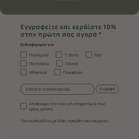
Εγγραφείτε και κερδίστε 10%
στην πρώτη σας αγορά *
Ενδιαφέρομαι για:
Πουκάμισα
T-Shirts
Polo
Παντελόνια
Πλεκτά
Athleisure
Πανωφόρια
Εγγραφή
Αποδέχομαι την πολιτική απορρήτου & τους
όρους χρήσης.
* Δεν συνδυάζεται με άλλες προωθητικές ενέργειες.