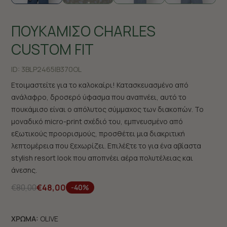
ΠΟΥΚΑΜΙΣΟ CHARLES
CUSTOM FIT
ID:
3BLP2465|B370OL
Ετοιμαστείτε για το καλοκαίρι! Κατασκευασμένο από
ανάλαφρο, δροσερό ύφασμα που αναπνέει, αυτό το
πουκάμισο είναι ο απόλυτος σύμμαχος των διακοπών. Το
μοναδικό micro-print σχέδιό του, εμπνευσμένο από
εξωτικούς προορισμούς, προσθέτει μια διακριτική
λεπτομέρεια που ξεχωρίζει. Επιλέξτε το για ένα αβίαστα
stylish resort look που αποπνέει αέρα πολυτέλειας και
άνεσης.
€80,00
€48,00
-40%
ΧΡΩΜΑ:
OLIVE