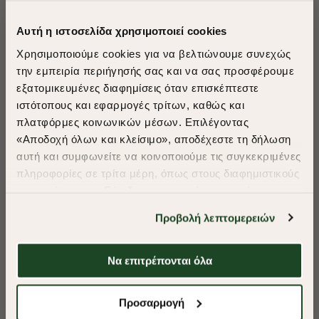
Αυτή η ιστοσελίδα χρησιμοποιεί cookies
Χρησιμοποιούμε cookies για να βελτιώνουμε συνεχώς
την εμπειρία περιήγησής σας και να σας προσφέρουμε
εξατομικευμένες διαφημίσεις όταν επισκέπτεστε
​
ιστότοπους και εφαρμογές τρίτων, καθώς και
A Season of Style
πλατφόρμες κοινωνικών μέσων. Επιλέγοντας
«Αποδοχή όλων και κλείσιμο», αποδέχεστε τη δήλωση
αυτή και συμφωνείτε να κοινοποιούμε τις συγκεκριμένες
SUMMER SALE
πληροφορίες σε τρίτα μέρη, όπως στους διαφημιστικούς
ENJOY 40% OFF
συνεργάτες μας. Εάν δεν συμφωνείτε, μπορείτε να
επιλέξετε να συνεχίσετε την περιήγησή σας με «Μόνο
Προβολή λεπτομερειών
απαιτούμενα cookies» και θα περιοριστούμε
Δωρεάν Μεταφορικά από 50€ και άνω.
στα cookies και τις τεχνολογίες που είναι απολύτως
απαραίτητα για την ασφαλή απόδοση και
Να επιτρέπονται όλα
λειτουργικότητα της ιστοσελίδας μας. Ωστόσο, λάβετε
-40%
-40%
υπόψη ότι αποκλείοντας ορισμένους τύπους cookies δεν
Shop Now
Προσαρμογή
θα μπορούμε να συλλέξουμε πληροφορίες που θα
ΠΟΥΚΑΜΙΣΟ FIL A FIL REGULAR FIT
ΠΟΥΚΑΜΙΣΟ ΠΟΠΛ