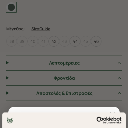
Μέγεθος:
Size Guide
38
39
40
41
42
43
44
45
46
Λεπτομέρειες
Φροντiδα
Αποστολές & Επιστροφές
ΠΡΟΤΕΙΝΟΥΜΕ ΓΙΑ ΕΣΑΣ