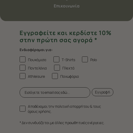
Επικοινωνία
Εγγραφείτε και κερδίστε 10%
στην πρώτη σας αγορά *
Ενδιαφέρομαι για:
Πουκάμισα
T-Shirts
Polo
Παντελόνια
Πλεκτά
Athleisure
Πανωφόρια
Εγγραφή
Αποδέχομαι την πολιτική απορρήτου & τους
όρους χρήσης.
* Δεν συνδυάζεται με άλλες προωθητικές ενέργειες.