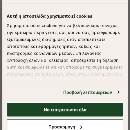
ΠΡΟΤΕΙΝΟΥΜΕ ΓΙΑ ΕΣΑΣ
Αυτή η ιστοσελίδα χρησιμοποιεί cookies
Χρησιμοποιούμε cookies για να βελτιώνουμε συνεχώς
την εμπειρία περιήγησής σας και να σας προσφέρουμε
εξατομικευμένες διαφημίσεις όταν επισκέπτεστε
​
ιστότοπους και εφαρμογές τρίτων, καθώς και
A Season of Style
πλατφόρμες κοινωνικών μέσων. Επιλέγοντας
«Αποδοχή όλων και κλείσιμο», αποδέχεστε τη δήλωση
αυτή και συμφωνείτε να κοινοποιούμε τις συγκεκριμένες
SUMMER SALE
πληροφορίες σε τρίτα μέρη, όπως στους διαφημιστικούς
ENJOY 40% OFF
συνεργάτες μας. Εάν δεν συμφωνείτε, μπορείτε να
επιλέξετε να συνεχίσετε την περιήγησή σας με «Μόνο
Προβολή λεπτομερειών
απαιτούμενα cookies» και θα περιοριστούμε
Δωρεάν Μεταφορικά από 50€ και άνω.
στα cookies και τις τεχνολογίες που είναι απολύτως
απαραίτητα για την ασφαλή απόδοση και
Να επιτρέπονται όλα
λειτουργικότητα της ιστοσελίδας μας. Ωστόσο, λάβετε
-40%
-40%
υπόψη ότι αποκλείοντας ορισμένους τύπους cookies δεν
Shop Now
Προσαρμογή
θα μπορούμε να συλλέξουμε πληροφορίες που θα