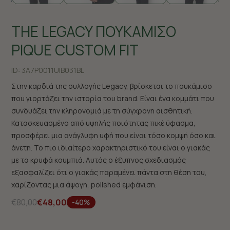
THE LEGACY ΠΟΥΚΑΜΙΣΟ
PIQUE CUSTOM FIT
ID:
3A7P0011U|B031BL
Στην καρδιά της συλλογής Legacy, βρίσκεται το πουκάμισο
που γιορτάζει την ιστορία του brand. Είναι ένα κομμάτι που
συνδυάζει την κληρονομιά με τη σύγχρονη αισθητική.
Κατασκευασμένο από υψηλής ποιότητας πικέ ύφασμα,
προσφέρει μια ανάγλυφη υφή που είναι τόσο κομψή όσο και
άνετη. Το πιο ιδιαίτερο χαρακτηριστικό του είναι ο γιακάς
με τα κρυφά κουμπιά. Αυτός ο έξυπνος σχεδιασμός
εξασφαλίζει ότι ο γιακάς παραμένει πάντα στη θέση του,
χαρίζοντας μια άψογη, polished εμφάνιση.
€80,00
€48,00
-40%