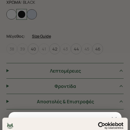
ΧΡΩΜΑ:
BLACK
Μέγεθος:
Size Guide
38
39
40
41
42
43
44
45
46
Λεπτομέρειες
Φροντiδα
Αποστολές & Επιστροφές