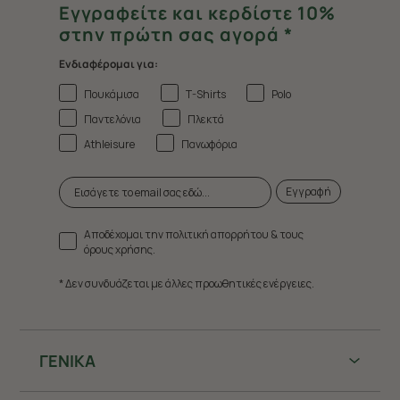
Εγγραφείτε και κερδίστε 10%
στην πρώτη σας αγορά *
Ενδιαφέρομαι για:
Πουκάμισα
T-Shirts
Polo
Παντελόνια
Πλεκτά
Athleisure
Πανωφόρια
Εγγραφή
Αποδέχομαι την πολιτική απορρήτου & τους
όρους χρήσης.
* Δεν συνδυάζεται με άλλες προωθητικές ενέργειες.
ΓΕΝΙΚΑ