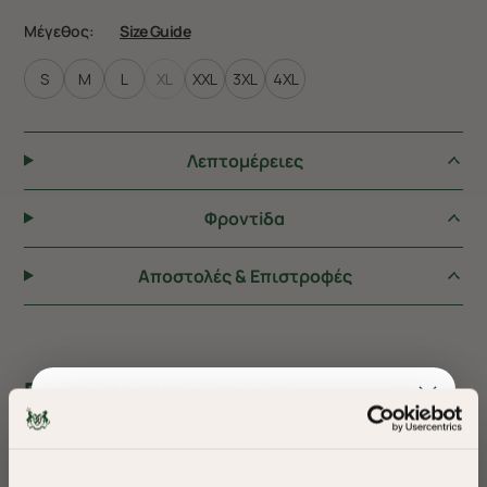
Μέγεθος:
Size Guide
S
M
L
XL
XXL
3XL
4XL
Λεπτομέρειες
Φροντiδα
Αποστολές & Επιστροφές
ΠΡΟΤΕΙΝΟΥΜΕ ΓΙΑ ΕΣΑΣ