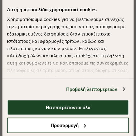
Αυτή η ιστοσελίδα χρησιμοποιεί cookies
Χρησιμοποιούμε cookies για να βελτιώνουμε συνεχώς
την εμπειρία περιήγησής σας και να σας προσφέρουμε
εξατομικευμένες διαφημίσεις όταν επισκέπτεστε
​
ιστότοπους και εφαρμογές τρίτων, καθώς και
A Season of Style
πλατφόρμες κοινωνικών μέσων. Επιλέγοντας
«Αποδοχή όλων και κλείσιμο», αποδέχεστε τη δήλωση
αυτή και συμφωνείτε να κοινοποιούμε τις συγκεκριμένες
SUMMER SALE
πληροφορίες σε τρίτα μέρη, όπως στους διαφημιστικούς
ENJOY 40% OFF
συνεργάτες μας. Εάν δεν συμφωνείτε, μπορείτε να
επιλέξετε να συνεχίσετε την περιήγησή σας με «Μόνο
Προβολή λεπτομερειών
απαιτούμενα cookies» και θα περιοριστούμε
Δωρεάν Μεταφορικά από 50€ και άνω.
στα cookies και τις τεχνολογίες που είναι απολύτως
απαραίτητα για την ασφαλή απόδοση και
Να επιτρέπονται όλα
-40%
-40%
λειτουργικότητα της ιστοσελίδας μας. Ωστόσο, λάβετε
υπόψη ότι αποκλείοντας ορισμένους τύπους cookies δεν
Shop Now
Προσαρμογή
ΜΠΛΟΥΖΑ POLO PIQUE REGULAR FIT
ΜΠΛΟΥΖΑ POLO 
θα μπορούμε να συλλέξουμε πληροφορίες που θα
βελτιώσουν την περιήγησή σας και να σας