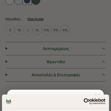
Μέγεθος:
Size Guide
S
M
L
XL
XXL
3XL
4XL
Λεπτομέρειες
Φροντiδα
Αποστολές & Επιστροφές
ΠΡΟΤΕΙΝΟΥΜΕ ΓΙΑ ΕΣΑΣ