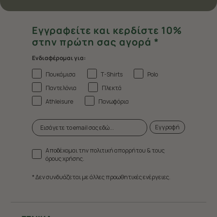
Εγγραφείτε και κερδίστε 10%
στην πρώτη σας αγορά *
Ενδιαφέρομαι για:
Πουκάμισα
T-Shirts
Polo
Παντελόνια
Πλεκτά
Athleisure
Πανωφόρια
Εγγραφή
Αποδέχομαι την πολιτική απορρήτου & τους
όρους χρήσης.
* Δεν συνδυάζεται με άλλες προωθητικές ενέργειες.