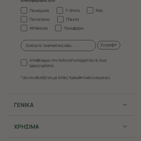
Ενδιαφέρομαι για:
Πουκάμισα
T-Shirts
Polo
Παντελόνια
Πλεκτά
Athleisure
Πανωφόρια
Εγγραφή
Αποδέχομαι την πολιτική απορρήτου & τους
όρους χρήσης.
* Δεν συνδυάζεται με άλλες προωθητικές ενέργειες.
ΓΕΝΙΚΑ
ΧΡHΣΙΜΑ