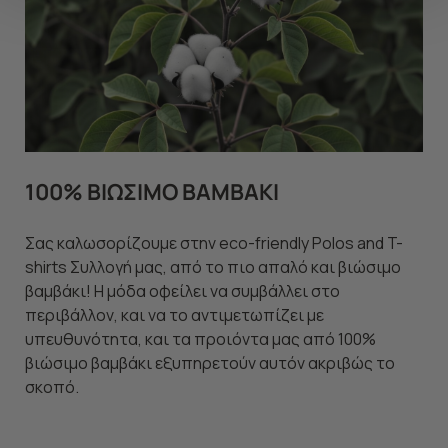
να ανακαλέσετε τη συγκατάθεσή σας επιλέξτε το
"Ρυθμίσεις Cookies " ανά πάσα στιγμή με ισχύ για το
μέλλον. Εάν επιθυμείτε να μάθετε περισσότερα
σχετικά με τα cookies, επισκεφθείτε οποιαδήποτε στιγμή
τη σελίδα
Πολιτική cookies (link)
.
100% ΒΙΩΣΙΜΟ ΒΑΜΒΑΚΙ
Σας καλωσορίζουμε στην eco-friendly Polos and T-
shirts Συλλογή μας, από το πιο απαλό και βιώσιμο
βαμβάκι! Η μόδα οφείλει να συμβάλλει στο
περιβάλλον, και να το αντιμετωπίζει με
υπευθυνότητα, και τα προιόντα μας από 100%
βιώσιμο βαμβάκι εξυπηρετούν αυτόν ακριβώς το
σκοπό.