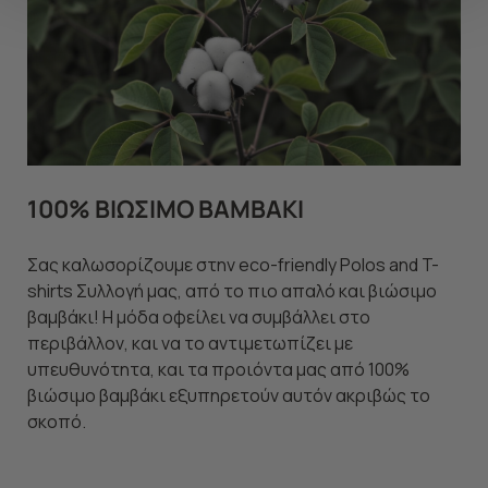
να ανακαλέσετε τη συγκατάθεσή σας επιλέξτε το
"Ρυθμίσεις Cookies " ανά πάσα στιγμή με ισχύ για το
μέλλον. Εάν επιθυμείτε να μάθετε περισσότερα
σχετικά με τα cookies, επισκεφθείτε οποιαδήποτε στιγμή
τη σελίδα
Πολιτική cookies (link)
.
100% ΒΙΩΣΙΜΟ ΒΑΜΒΑΚΙ
Σας καλωσορίζουμε στην eco-friendly Polos and T-
shirts Συλλογή μας, από το πιο απαλό και βιώσιμο
βαμβάκι! Η μόδα οφείλει να συμβάλλει στο
περιβάλλον, και να το αντιμετωπίζει με
υπευθυνότητα, και τα προιόντα μας από 100%
βιώσιμο βαμβάκι εξυπηρετούν αυτόν ακριβώς το
σκοπό.