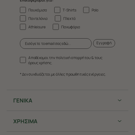
Ενδιαφέρομαι για:
Πουκάμισα
T-Shirts
Polo
Παντελόνια
Πλεκτά
Athleisure
Πανωφόρια
Εγγραφή
Αποδέχομαι την πολιτική απορρήτου & τους
όρους χρήσης.
* Δεν συνδυάζεται με άλλες προωθητικές ενέργειες.
ΓΕΝΙΚΑ
ΧΡHΣΙΜΑ