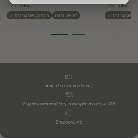
προσφέρουμε εξατομικευμένες υπηρεσίες και
+ 26 Colors
+ 26 Colors
διαφημίσεις. Για να προσαρμόσετε τις επιλογές σας ή
Sustainable Cotton
Best Seller
Sustainable C
να ανακαλέσετε τη συγκατάθεσή σας επιλέξτε το
"Ρυθμίσεις Cookies " ανά πάσα στιγμή με ισχύ για το
μέλλον. Εάν επιθυμείτε να μάθετε περισσότερα
σχετικά με τα cookies, επισκεφθείτε οποιαδήποτε στιγμή
τη σελίδα
Πολιτική cookies (link)
.
Ασφαλείς συναλλαγές
Δωρεάν αποστολές για αγορές άνω των 50€
Επικοινωνία