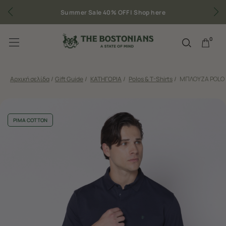
e
Δωρεάν μεταφορικά για παραγγελίες άνω των 
0
Αρχική σελίδα
/
Gift Guide
/
ΚΑΤΗΓΟΡΙΑ
/
Polos & T-Shirts
/
ΜΠΛΟΥΖΑ POLO 
PIMA COTTON