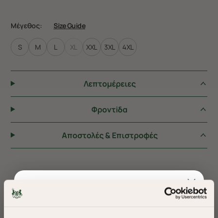
Μέγεθος:
Size Guide
S
M
L
XL
XXL
3XL
4XL
Λεπτομέρειες
Φροντiδα
Αποστολές & Επιστροφές
ΠΡΟΤΕΙΝΟΥΜΕ ΓΙΑ ΕΣΑΣ