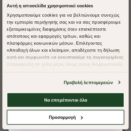
Αυτή η ιστοσελίδα χρησιμοποιεί cookies
Χρησιμοποιούμε cookies για να βελτιώνουμε συνεχώς
την εμπειρία περιήγησής σας και να σας προσφέρουμε
εξατομικευμένες διαφημίσεις όταν επισκέπτεστε
​
ιστότοπους και εφαρμογές τρίτων, καθώς και
A Season of Style
πλατφόρμες κοινωνικών μέσων. Επιλέγοντας
«Αποδοχή όλων και κλείσιμο», αποδέχεστε τη δήλωση
αυτή και συμφωνείτε να κοινοποιούμε τις συγκεκριμένες
SUMMER SALE
πληροφορίες σε τρίτα μέρη, όπως στους διαφημιστικούς
ENJOY 40% OFF
συνεργάτες μας. Εάν δεν συμφωνείτε, μπορείτε να
επιλέξετε να συνεχίσετε την περιήγησή σας με «Μόνο
Προβολή λεπτομερειών
απαιτούμενα cookies» και θα περιοριστούμε
Δωρεάν Μεταφορικά από 50€ και άνω.
στα cookies και τις τεχνολογίες που είναι απολύτως
απαραίτητα για την ασφαλή απόδοση και
Να επιτρέπονται όλα
-40%
-40%
λειτουργικότητα της ιστοσελίδας μας. Ωστόσο, λάβετε
υπόψη ότι αποκλείοντας ορισμένους τύπους cookies δεν
ΜΠΛΟΥΖΑ POLO PIQUE REGULAR FIT
ΜΠΛΟΥΖΑ POLO 
Shop Now
Προσαρμογή
θα μπορούμε να συλλέξουμε πληροφορίες που θα
βελτιώσουν την περιήγησή σας και να σας
€55,00
€33,00
€55,00
€33,