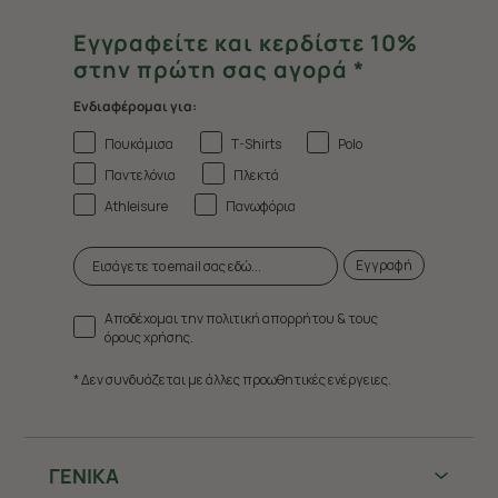
Εγγραφείτε και κερδίστε 10%
στην πρώτη σας αγορά *
Ενδιαφέρομαι για:
Πουκάμισα
T-Shirts
Polo
Παντελόνια
Πλεκτά
Athleisure
Πανωφόρια
Εγγραφή
Αποδέχομαι την πολιτική απορρήτου & τους
όρους χρήσης.
* Δεν συνδυάζεται με άλλες προωθητικές ενέργειες.
ΓΕΝΙΚΑ