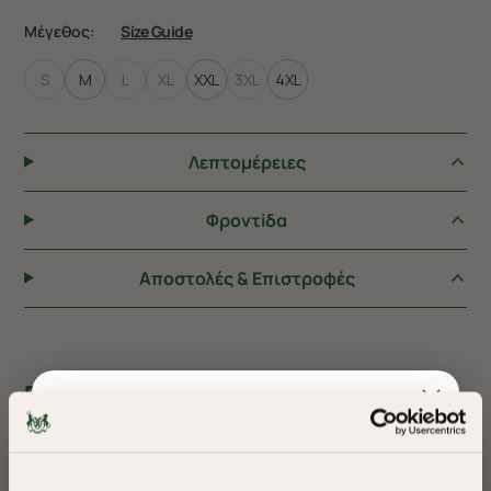
Μέγεθος:
Size Guide
S
M
L
XL
XXL
3XL
4XL
Λεπτομέρειες
Φροντiδα
Αποστολές & Επιστροφές
ΠΡΟΤΕΙΝΟΥΜΕ ΓΙΑ ΕΣΑΣ