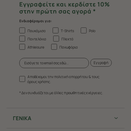
Εγγραφείτε και κερδίστε 10%
στην πρώτη σας αγορά *
Ενδιαφέρομαι για:
Πουκάμισα
T-Shirts
Polo
Παντελόνια
Πλεκτά
Athleisure
Πανωφόρια
Εγγραφή
Αποδέχομαι την πολιτική απορρήτου & τους
όρους χρήσης.
* Δεν συνδυάζεται με άλλες προωθητικές ενέργειες.
ΓΕΝΙΚΑ