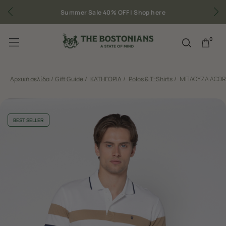
Δωρεάν μεταφορικά για παραγγελίες άνω των 50€
0
Αρχική σελίδα
/
Gift Guide
/
ΚΑΤΗΓΟΡΙΑ
/
Polos & T-Shirts
/
ΜΠΛΟΥΖΑ ACORN
BEST SELLER