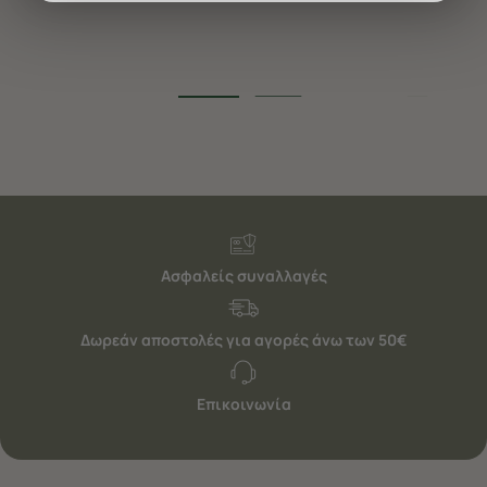
διαφημίσεις. Για να προσαρμόσετε τις επιλογές σας ή
να ανακαλέσετε τη συγκατάθεσή σας επιλέξτε το
"Ρυθμίσεις Cookies " ανά πάσα στιγμή με ισχύ για το
μέλλον. Εάν επιθυμείτε να μάθετε περισσότερα
σχετικά με τα cookies, επισκεφθείτε οποιαδήποτε στιγμή
τη σελίδα
Πολιτική cookies (link)
.
Ασφαλείς συναλλαγές
Δωρεάν αποστολές για αγορές άνω των 50€
Επικοινωνία