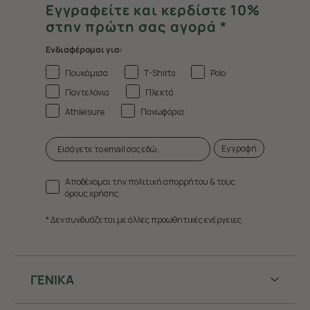
Εγγραφείτε και κερδίστε 10%
στην πρώτη σας αγορά *
Ενδιαφέρομαι για:
Πουκάμισα
T-Shirts
Polo
Παντελόνια
Πλεκτά
Athleisure
Πανωφόρια
Εγγραφή
Αποδέχομαι την πολιτική απορρήτου & τους
όρους χρήσης.
* Δεν συνδυάζεται με άλλες προωθητικές ενέργειες.
ΓΕΝΙΚΑ