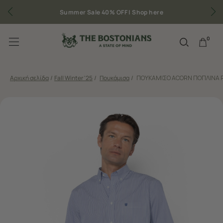
Δωρεάν μεταφορικά για παραγγελίες άνω των 50€
0
Αρχική σελίδα
/
Fall Winter '25
/
Πουκάμισα
/
ΠΟΥΚΑΜΙΣΟ ACORN ΠΟΠΛΙΝΑ R