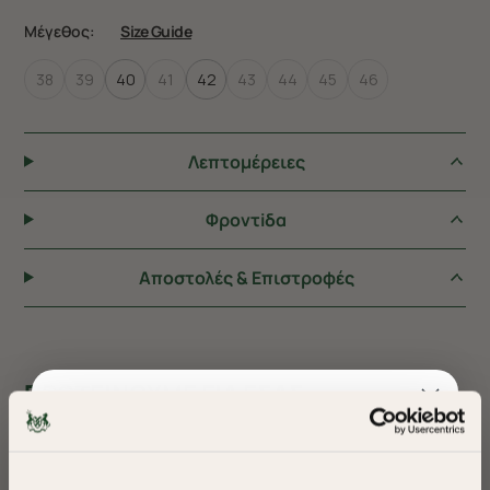
Μέγεθος:
Size Guide
38
39
40
41
42
43
44
45
46
Λεπτομέρειες
Φροντiδα
Αποστολές & Επιστροφές
ΠΡΟΤΕΙΝΟΥΜΕ ΓΙΑ ΕΣΑΣ