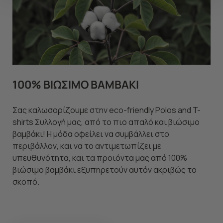
να ανακαλέσετε τη συγκατάθεσή σας επιλέξτε το
"Ρυθμίσεις Cookies " ανά πάσα στιγμή με ισχύ για το
μέλλον. Εάν επιθυμείτε να μάθετε περισσότερα
σχετικά με τα cookies, επισκεφθείτε οποιαδήποτε στιγμή
τη σελίδα
Πολιτική cookies (link)
.
100% ΒΙΩΣΙΜΟ ΒΑΜΒΑΚΙ
Σας καλωσορίζουμε στην eco-friendly Polos and T-
shirts Συλλογή μας, από το πιο απαλό και βιώσιμο
βαμβάκι! Η μόδα οφείλει να συμβάλλει στο
περιβάλλον, και να το αντιμετωπίζει με
υπευθυνότητα, και τα προιόντα μας από 100%
βιώσιμο βαμβάκι εξυπηρετούν αυτόν ακριβώς το
σκοπό.