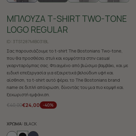
ΜΠΛΟΥΖΑ T-SHIRT TWO-TONE
LOGO REGULAR
ID:
3TS1287M|B031BL
Σας παρουσιάζουμε το t-shirt The Bostonians Two-tone,
που θα προσθέσει στυλ και κομψότητα στην casual
γκαρνταρόμπας σας. Φτιαγμένο από βιώσιμο βαμβάκι, και με
ειδική επεξεργασία για εξαιρετικά βελούδινη υφή και
αίσθηση, το t-shirt αυτό φέρει το The Bostonians brand
name σε διπλή απόχρωση, δίνοντάς του μια πιο κομψή και
ξεχωριστή εμφάνιση.
€40,00
€24,00
-40%
ΧΡΩΜΑ:
BLACK