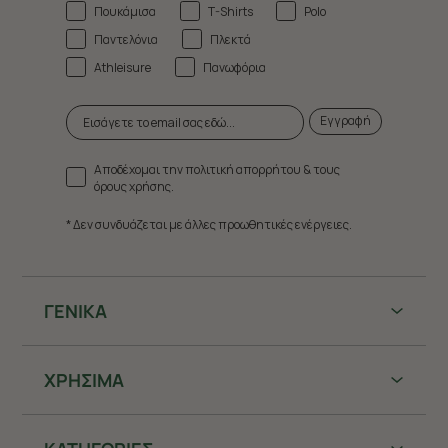
Πουκάμισα
T-Shirts
Polo
Παντελόνια
Πλεκτά
Athleisure
Πανωφόρια
Εγγραφή
Αποδέχομαι την πολιτική απορρήτου & τους
όρους χρήσης.
* Δεν συνδυάζεται με άλλες προωθητικές ενέργειες.
ΓΕΝΙΚΑ
ΧΡHΣΙΜΑ