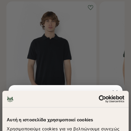
-40%
-40%
Αυτή η ιστοσελίδα χρησιμοποιεί cookies
ΜΠΛΟΥΖΑ POLO PIQUE REGULAR FIT
ΜΠΛΟΥΖΑ POLO 
Χρησιμοποιούμε cookies για να βελτιώνουμε συνεχώς