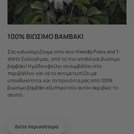
"Ρυθμίσεις Cookies " ανά πάσα στιγμή με ισχύ για το
μέλλον. Εάν επιθυμείτε να μάθετε περισσότερα
σχετικά με τα cookies, επισκεφθείτε οποιαδήποτε στιγμή
τη σελίδα
Πολιτική cookies (link)
.
100% ΒΙΩΣΙΜΟ ΒΑΜΒΑΚΙ
Σας καλωσορίζουμε στην eco-friendly Polos and T-
shirts Συλλογή μας, από το πιο απαλό και βιώσιμο
βαμβάκι! Η μόδα οφείλει να συμβάλλει στο
περιβάλλον, και να το αντιμετωπίζει με
υπευθυνότητα, και τα προιόντα μας από 100%
βιώσιμο βαμβάκι εξυπηρετούν αυτόν ακριβώς το
σκοπό.
Δείτε περισσότερα