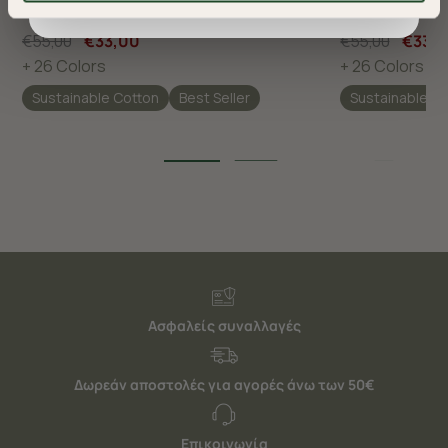
βελτιώσουν την περιήγησή σας και να σας
προσφέρουμε εξατομικευμένες υπηρεσίες και
€55,00
€33,00
€55,00
€33,
διαφημίσεις. Για να προσαρμόσετε τις επιλογές σας ή
+ 26 Colors
+ 26 Colors
να ανακαλέσετε τη συγκατάθεσή σας επιλέξτε το
Sustainable Cotton
Best Seller
Sustainable C
"Ρυθμίσεις Cookies " ανά πάσα στιγμή με ισχύ για το
μέλλον. Εάν επιθυμείτε να μάθετε περισσότερα
σχετικά με τα cookies, επισκεφθείτε οποιαδήποτε στιγμή
τη σελίδα
Πολιτική cookies (link)
.
Ασφαλείς συναλλαγές
Δωρεάν αποστολές για αγορές άνω των 50€
Επικοινωνία