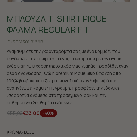
ΜΠΛΟΥΖΑ T-SHIRT PIQUE
ΦΛΑΜΑ REGULAR FIT
ID:
3TS1301|B166BL
Αναβαθμίστε την γκαρνταρόμπα σας με ένα κομμάτι που
συνδυάζει την κομψότητα ενός πουκαμίσου με την άνεση
ενός t-shirt. Ο χαρακτηριστικός Mao γιακάς προσδίδει έναν
αέρα ανανέωσης, ενώ η premium Pique Slub ύφανση από
100% βαμβάκι χαρίζει μια μοναδική ανάγλυφη υφή που
αναπνέει. Σε Regular Fit γραμμή, προσφέρει την ιδανική
ισορροπία ανάμεσα στο προσεγμένο look και την
καθημερινή ελευθερία κινήσεων.
€55,00
€33,00
-40%
ΧΡΩΜΑ:
BLUE