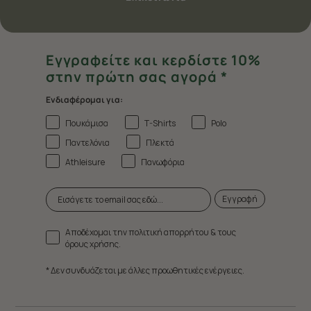
Εγγραφείτε και κερδίστε 10%
στην πρώτη σας αγορά *
Ενδιαφέρομαι για:
Πουκάμισα
T-Shirts
Polo
Παντελόνια
Πλεκτά
Athleisure
Πανωφόρια
Εγγραφή
Αποδέχομαι την πολιτική απορρήτου & τους
όρους χρήσης.
* Δεν συνδυάζεται με άλλες προωθητικές ενέργειες.