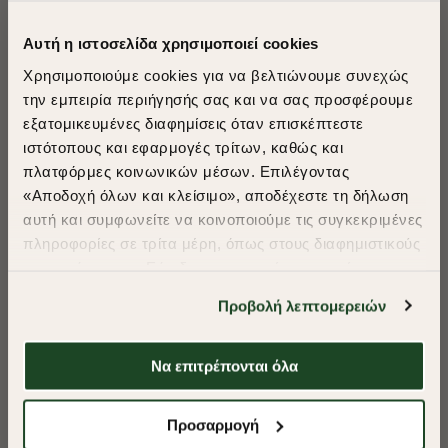
Αυτή η ιστοσελίδα χρησιμοποιεί cookies
Χρησιμοποιούμε cookies για να βελτιώνουμε συνεχώς
την εμπειρία περιήγησής σας και να σας προσφέρουμε
εξατομικευμένες διαφημίσεις όταν επισκέπτεστε
​
ιστότοπους και εφαρμογές τρίτων, καθώς και
A Season of Style
πλατφόρμες κοινωνικών μέσων. Επιλέγοντας
«Αποδοχή όλων και κλείσιμο», αποδέχεστε τη δήλωση
αυτή και συμφωνείτε να κοινοποιούμε τις συγκεκριμένες
SUMMER SALE
πληροφορίες σε τρίτα μέρη, όπως στους διαφημιστικούς
ENJOY 40% OFF
συνεργάτες μας. Εάν δεν συμφωνείτε, μπορείτε να
επιλέξετε να συνεχίσετε την περιήγησή σας με «Μόνο
Προβολή λεπτομερειών
απαιτούμενα cookies» και θα περιοριστούμε
Δωρεάν Μεταφορικά από 50€ και άνω.
στα cookies και τις τεχνολογίες που είναι απολύτως
απαραίτητα για την ασφαλή απόδοση και
Να επιτρέπονται όλα
λειτουργικότητα της ιστοσελίδας μας. Ωστόσο, λάβετε
-40%
-40%
υπόψη ότι αποκλείοντας ορισμένους τύπους cookies δεν
Shop Now
Προσαρμογή
θα μπορούμε να συλλέξουμε πληροφορίες που θα
ΜΠΛΟΥΖΑ POLO PIQUE REGULAR FIT
ΜΠΛΟΥΖΑ POLO 