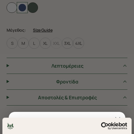
Μέγεθος:
Size Guide
S
M
L
XL
XXL
3XL
4XL
Λεπτομέρειες
Φροντiδα
Αποστολές & Επιστροφές
ΠΡΟΤΕΙΝΟΥΜΕ ΓΙΑ ΕΣΑΣ