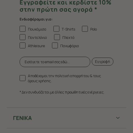
Εγγραφείτε και κερδίστε 10%
στην πρώτη σας αγορά *
Ενδιαφέρομαι για:
Πουκάμισα
T-Shirts
Polo
Παντελόνια
Πλεκτά
Athleisure
Πανωφόρια
Εγγραφή
Αποδέχομαι την πολιτική απορρήτου & τους
όρους χρήσης.
* Δεν συνδυάζεται με άλλες προωθητικές ενέργειες.
ΓΕΝΙΚΑ