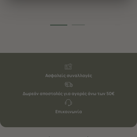
διαφημίσεις. Για να προσαρμόσετε τις επιλογές σας ή
να ανακαλέσετε τη συγκατάθεσή σας επιλέξτε το
"Ρυθμίσεις Cookies " ανά πάσα στιγμή με ισχύ για το
μέλλον. Εάν επιθυμείτε να μάθετε περισσότερα
σχετικά με τα cookies, επισκεφθείτε οποιαδήποτε στιγμή
τη σελίδα
Πολιτική cookies (link)
.
Ασφαλείς συναλλαγές
Δωρεάν αποστολές για αγορές άνω των 50€
Επικοινωνία