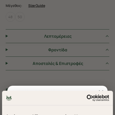
Μέγεθος:
Size Guide
48
50
Λεπτομέρειες
Φροντiδα
Αποστολές & Επιστροφές
ΠΡΟΤΕΙΝΟΥΜΕ ΓΙΑ ΕΣΑΣ