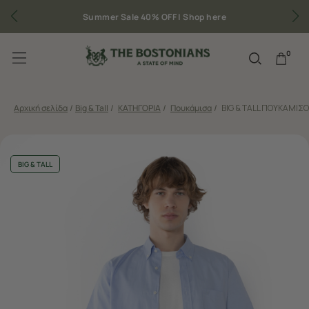
Δωρεάν μεταφορικά για παραγγελίες άνω των 50€
0
Αρχική σελίδα
/
Big & Tall
/
ΚΑΤΗΓΟΡΙΑ
/
Πουκάμισα
/
BIG & TALL ΠΟΥΚΑΜΙΣΟ 
BIG & TALL