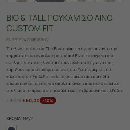
BIG & TALL ΠΟΥΚΑΜΙΣΟ ΛΙΝΟ
CUSTOM FIT
ID:
3BLP2412X|B166NV
Στα λινά πουκάμισα The Bostonians, η άνεση συναντά την
κομψότητα με τον καλύτερο τρόπο! Είναι φτιαγμένα απο
υψηλής ποιότητας λινό και έχουν σχεδιαστεί για να σας
χαρίζουν δροσιά ακόμα και στις πιο ζεστές μέρες του
καλοκαιριού. Επιλέξτε το δικό σας μέσα απο ποικιλία
χρωμάτων και prints, για απόλυτη άνεση που δεν στερείται
στυλ, από το πρωί στην παραλία εως τη βραδυνή σας έξοδο.
€100,00
€60,00
-40%
ΧΡΩΜΑ:
NAVY