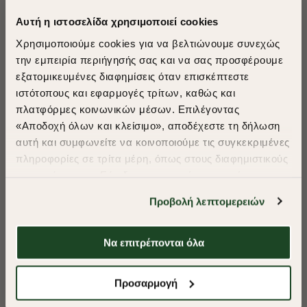
Αυτή η ιστοσελίδα χρησιμοποιεί cookies
Χρησιμοποιούμε cookies για να βελτιώνουμε συνεχώς
την εμπειρία περιήγησής σας και να σας προσφέρουμε
εξατομικευμένες διαφημίσεις όταν επισκέπτεστε
​
ιστότοπους και εφαρμογές τρίτων, καθώς και
A Season of Style
πλατφόρμες κοινωνικών μέσων. Επιλέγοντας
«Αποδοχή όλων και κλείσιμο», αποδέχεστε τη δήλωση
αυτή και συμφωνείτε να κοινοποιούμε τις συγκεκριμένες
SUMMER SALE
πληροφορίες σε τρίτα μέρη, όπως στους διαφημιστικούς
ENJOY 40% OFF
συνεργάτες μας. Εάν δεν συμφωνείτε, μπορείτε να
επιλέξετε να συνεχίσετε την περιήγησή σας με «Μόνο
Προβολή λεπτομερειών
απαιτούμενα cookies» και θα περιοριστούμε
Δωρεάν Μεταφορικά από 50€ και άνω.
στα cookies και τις τεχνολογίες που είναι απολύτως
απαραίτητα για την ασφαλή απόδοση και
Να επιτρέπονται όλα
-40%
-40%
λειτουργικότητα της ιστοσελίδας μας. Ωστόσο, λάβετε
υπόψη ότι αποκλείοντας ορισμένους τύπους cookies δεν
Shop Now
Προσαρμογή
ΠΟΥΚΑΜΙΣΟ FIL A FIL REGULAR FIT
ΠΟΥΚΑΜΙΣΟ ΠΟΠΛ
θα μπορούμε να συλλέξουμε πληροφορίες που θα
βελτιώσουν την περιήγησή σας και να σας