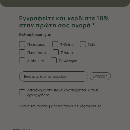
Εγγραφείτε και κερδίστε 10%
στην πρώτη σας αγορά *
Ενδιαφέρομαι για:
Πουκάμισα
T-Shirts
Polo
Παντελόνια
Πλεκτά
Athleisure
Πανωφόρια
Εγγραφή
Αποδέχομαι την πολιτική απορρήτου & τους
όρους χρήσης.
* Δεν συνδυάζεται με άλλες προωθητικές ενέργειες.