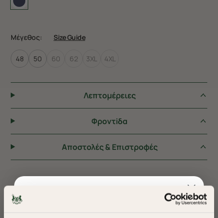
Μέγεθος:
Size Guide
48
50
60
62
3XL
4XL
Λεπτομέρειες
Φροντiδα
Αποστολές & Επιστροφές
ΠΡΟΤΕΙΝΟΥΜΕ ΓΙΑ ΕΣΑΣ