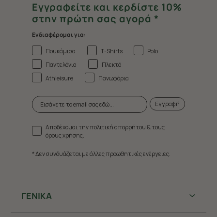
Εγγραφείτε και κερδίστε 10%
στην πρώτη σας αγορά *
Ενδιαφέρομαι για:
Πουκάμισα
T-Shirts
Polo
Παντελόνια
Πλεκτά
Athleisure
Πανωφόρια
Εγγραφή
Αποδέχομαι την πολιτική απορρήτου & τους
όρους χρήσης.
* Δεν συνδυάζεται με άλλες προωθητικές ενέργειες.
ΓΕΝΙΚΑ