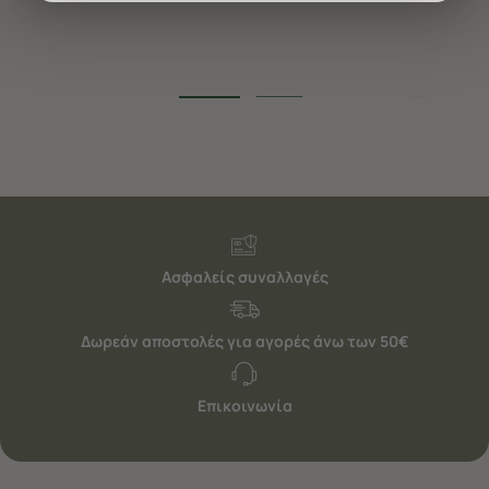
διαφημίσεις. Για να προσαρμόσετε τις επιλογές σας ή
να ανακαλέσετε τη συγκατάθεσή σας επιλέξτε το
"Ρυθμίσεις Cookies " ανά πάσα στιγμή με ισχύ για το
μέλλον. Εάν επιθυμείτε να μάθετε περισσότερα
σχετικά με τα cookies, επισκεφθείτε οποιαδήποτε στιγμή
τη σελίδα
Πολιτική cookies (link)
.
Ασφαλείς συναλλαγές
Δωρεάν αποστολές για αγορές άνω των 50€
Επικοινωνία