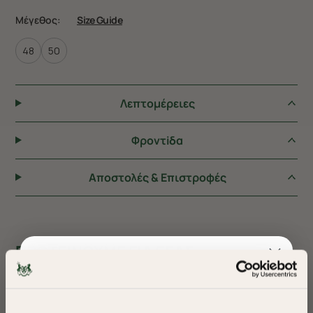
Μέγεθος:
Size Guide
48
50
Λεπτομέρειες
Φροντiδα
Αποστολές & Επιστροφές
ΠΡΟΤΕΙΝΟΥΜΕ ΓΙΑ ΕΣΑΣ