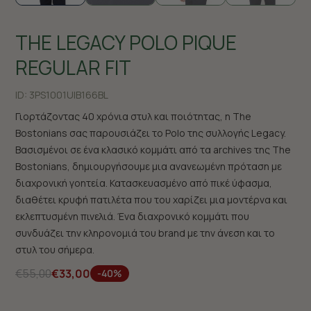
THE LEGACY POLO PIQUE
REGULAR FIT
ID:
3PS1001U|B166BL
Γιορτάζοντας 40 χρόνια στυλ και ποιότητας, η The
Bostonians σας παρουσιάζει το Polo της συλλογής Legacy.
Βασισμένοι σε ένα κλασικό κομμάτι από τα archives της The
Bostonians, δημιουργήσουμε μια ανανεωμένη πρόταση με
διαχρονική γοητεία. Κατασκευασμένο από πικέ ύφασμα,
διαθέτει κρυφή πατιλέτα που του χαρίζει μια μοντέρνα και
εκλεπτυσμένη πινελιά. Ένα διαχρονικό κομμάτι που
συνδυάζει την κληρονομιά του brand με την άνεση και το
στυλ του σήμερα.
€55,00
€33,00
-40%