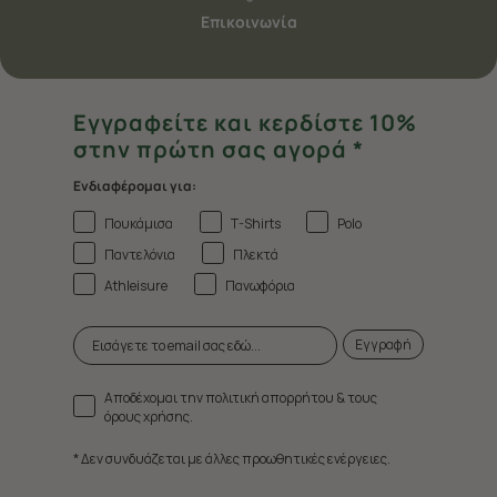
Επικοινωνία
Εγγραφείτε και κερδίστε 10%
στην πρώτη σας αγορά *
Ενδιαφέρομαι για:
Πουκάμισα
T-Shirts
Polo
Παντελόνια
Πλεκτά
Athleisure
Πανωφόρια
Εγγραφή
Αποδέχομαι την πολιτική απορρήτου & τους
όρους χρήσης.
* Δεν συνδυάζεται με άλλες προωθητικές ενέργειες.