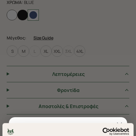
ΧΡΩΜΑ:
BLUE
Μέγεθος:
Size Guide
S
M
L
XL
XXL
3XL
4XL
Λεπτομέρειες
Φροντiδα
Αποστολές & Επιστροφές