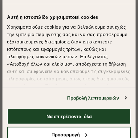
ΠΡΟΤΕΙΝΟΥΜΕ ΓΙΑ ΕΣΑΣ
Αυτή η ιστοσελίδα χρησιμοποιεί cookies
Χρησιμοποιούμε cookies για να βελτιώνουμε συνεχώς
την εμπειρία περιήγησής σας και να σας προσφέρουμε
εξατομικευμένες διαφημίσεις όταν επισκέπτεστε
​
ιστότοπους και εφαρμογές τρίτων, καθώς και
A Season of Style
πλατφόρμες κοινωνικών μέσων. Επιλέγοντας
«Αποδοχή όλων και κλείσιμο», αποδέχεστε τη δήλωση
αυτή και συμφωνείτε να κοινοποιούμε τις συγκεκριμένες
SUMMER SALE
πληροφορίες σε τρίτα μέρη, όπως στους διαφημιστικούς
ENJOY 40% OFF
συνεργάτες μας. Εάν δεν συμφωνείτε, μπορείτε να
επιλέξετε να συνεχίσετε την περιήγησή σας με «Μόνο
Προβολή λεπτομερειών
απαιτούμενα cookies» και θα περιοριστούμε
Δωρεάν Μεταφορικά από 50€ και άνω.
στα cookies και τις τεχνολογίες που είναι απολύτως
απαραίτητα για την ασφαλή απόδοση και
Να επιτρέπονται όλα
λειτουργικότητα της ιστοσελίδας μας. Ωστόσο, λάβετε
-40%
-40%
υπόψη ότι αποκλείοντας ορισμένους τύπους cookies δεν
Shop Now
Προσαρμογή
θα μπορούμε να συλλέξουμε πληροφορίες που θα