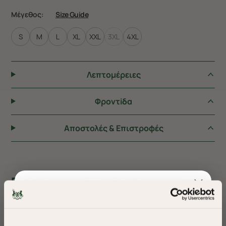
Μέγεθος:
Size Guide
S
M
L
XL
XXL
3XL
4XL
Λεπτομέρειες
Φροντiδα
Αποστολές & Επιστροφές
ΠΡΟΤΕΙΝΟΥΜΕ ΓΙΑ ΕΣΑΣ