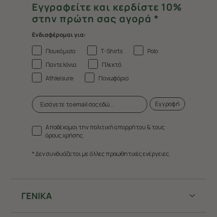
Εγγραφείτε και κερδίστε 10%
στην πρώτη σας αγορά *
Ενδιαφέρομαι για:
Πουκάμισα
T-Shirts
Polo
Παντελόνια
Πλεκτά
Athleisure
Πανωφόρια
Εγγραφή
Αποδέχομαι την πολιτική απορρήτου & τους
όρους χρήσης.
* Δεν συνδυάζεται με άλλες προωθητικές ενέργειες.
ΓΕΝΙΚΑ