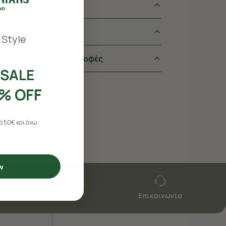
Λεπτομέρειες
Φροντiδα
 Style
Αποστολές & Επιστροφές
SALE
% OFF
 50€ και άνω.
w
Επικοινωνία