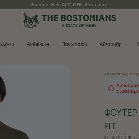
Summer Sale 40% OFF |
Shop here
ελόνια
Athleisure
Πανωφόρια
Aξεσουάρ
Αρχική σελίδα
/
ΦΟΥ
Λυπούμαστ
διαθέσιμ
ΦΟΥΤΕΡ
FIT
ID:
3RO1002|B37