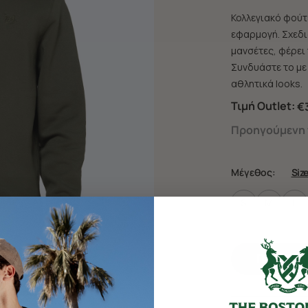
Κολλεγιακό φούτ
εφαρμογή. Σχεδι
μανσέτες, φέρει
Συνδυάστε το με 
αθλητικά looks.
Τιμή Outlet:
€
Προηγούμενη τ
Μέγεθος:
Siz
S
M
L
Προσθήκη