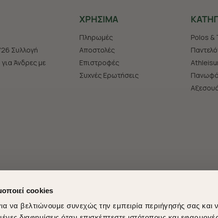
ΧΡHΣΙΜΑ
ΚΑΤΗΓ
Πληρωμές
Polos & 
'26 Συλλογή
Αποστολές
Παντελό
s για Άνδρες με
Επιστροφές
Athleisu
Συχνές Ερωτήσεις
Πανωφό
Aξεσου
μοποιεί cookies
ια να βελτιώνουμε συνεχώς την εμπειρία περιήγησής σας και 
νες διαφημίσεις όταν επισκέπτεστε ιστότοπους και εφαρμογέ