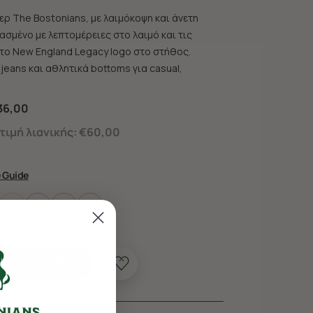
ερ The Bostonians, με λαιμόκοψη και άνετη
ασμένο με λεπτομέρειες στο λαιμό και τις
 το New England Legacy logo στο στήθος.
jeans και αθλητικά bottoms για casual,
36,00
ιμή λιανικής:
€60,00
e Guide
XL
XXL
3XL
4XL
 στο καλάθι