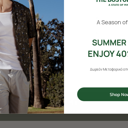
​
A Season of
SUMMER 
ENJOY 40
Δωρεάν Μεταφορικά από
Shop No
Δωρεάν αποστολές για αγορές άνω των 50€