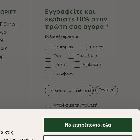
Εγγραφείτε και
ΟΡΙΕΣ
κερδίστε 10% στην
T-Shirts
πρώτη σας αγορά *
νια
Ενδιαφέρομαι για:
re
Πουκάμισα
T-Shirts
ρια
Polo
Παντελόνια
άρ
Πλεκτά
Athleisure
Πανωφόρια
Εγγραφή
Αποδέχομαι την πολιτική
απορρήτου & τους όρους
χρήσης.
Να επιτρέπονται όλα
* Δεν συνδυάζεται με άλλες προωθητικές
να σας
ενέργειες.
ς τρίτων, καθώς