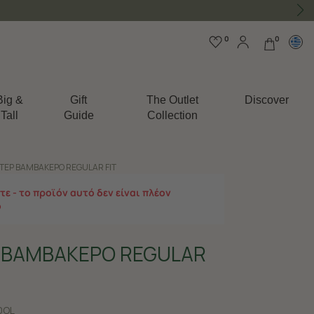
0
0
Big &
Gift
The Outlet
Discover
Tall
Guide
Collection
ΤΕΡ ΒΑΜΒΑΚΕΡΟ REGULAR FIT
ε - το προϊόν αυτό δεν είναι πλέον
ο
 ΒΑΜΒΑΚΕΡΟ REGULAR
0OL