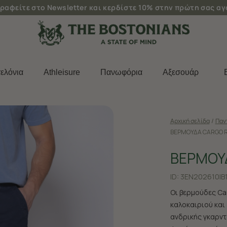
ραφείτε στο Newsletter και κερδίστε 10% στην πρώτη σας α
ελόνια
Athleisure
Πανωφόρια
Aξεσουάρ
Αρχική σελίδα
/
Παν
ΒΕΡΜΟΥΔΑ CARGO R
ΒΕΡΜΟΥ
ID:
3EN202610|B
Οι βερμούδες Ca
καλοκαιριού και
ανδρικής γκαρντ