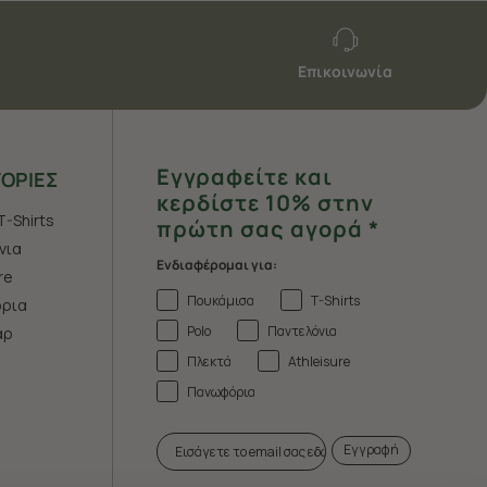
Επικοινωνία
Εγγραφείτε και
ΟΡΙΕΣ
κερδίστε 10% στην
T-Shirts
πρώτη σας αγορά *
νια
Ενδιαφέρομαι για:
re
Πουκάμισα
T-Shirts
ρια
Polo
Παντελόνια
άρ
Πλεκτά
Athleisure
Πανωφόρια
Εγγραφή