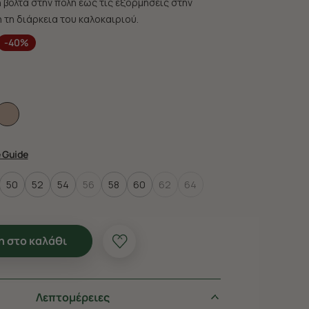
 βόλτα στην πόλη έως τις εξορμήσεις στην
 τη διάρκεια του καλοκαιριού.
-40%
e Guide
50
52
54
56
58
60
62
64
 στο καλάθι
Λεπτομέρειες