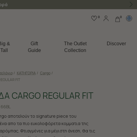
γορά
0
0
Big &
Gift
The Outlet
Discover
Tall
Guide
Collection
τελόνια
/
ΚΑΤΗΓΟΡΙΑ
/
Cargo
/
EGULAR FIT
ΔΑ CARGO REGULAR FIT
166BL
rgo αποτελούν το signature piece του
 ένα απο τα πιο ευκολοφόρετα κομματια της
αρόμπας. Φτιαγμένες για μέγιστη άνεση, θα τις