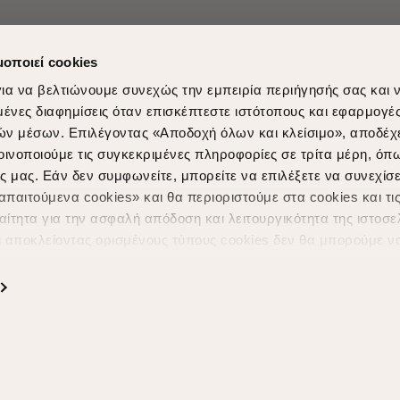
μοποιεί cookies
ια να βελτιώνουμε συνεχώς την εμπειρία περιήγησής σας και 
νες διαφημίσεις όταν επισκέπτεστε ιστότοπους και εφαρμογέ
ών μέσων. Επιλέγοντας «Αποδοχή όλων και κλείσιμο», αποδέχ
οινοποιούμε τις συγκεκριμένες πληροφορίες σε τρίτα μέρη, όπ
ς μας. Εάν δεν συμφωνείτε, μπορείτε να επιλέξετε να συνεχίσε
Shopping in secure with
Shipping Metho
παιτούμενα cookies» και θα περιοριστούμε στα cookies και τις
ίτητα για την ασφαλή απόδοση και λειτουργικότητα της ιστοσε
ι αποκλείοντας ορισμένους τύπους cookies δεν θα μπορούμε ν
ιώσουν την περιήγησή σας και να σας προσφέρουμε εξατομικε
ς. Για να προσαρμόσετε τις επιλογές σας ή να ανακαλέσετε τ
ς Cookies " ανά πάσα στιγμή με ισχύ για το μέλλον. Εάν επιθυ
α cookies, επισκεφθείτε οποιαδήποτε στιγμή τη σελίδα
Πολιτική
Powered by
nopCommerce
|
Designed & Developed by
SLEED