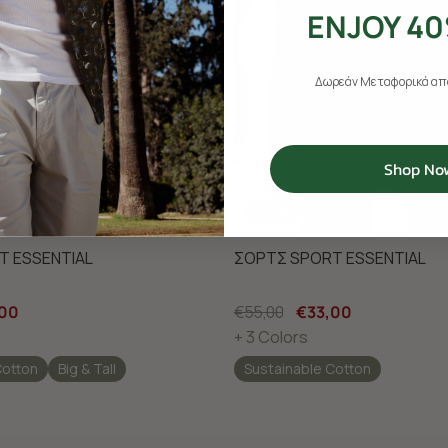
ENJOY 40
Δωρεάν Μεταφορικά από
Shop No
-40%
T ESSENTIAL
ΣΟΡΤΣ SPORT ESSENTIAL
,00
€55,00
€33,00
+ 3 Colors
Cotton
Big & Tall
Sustainable Cotton