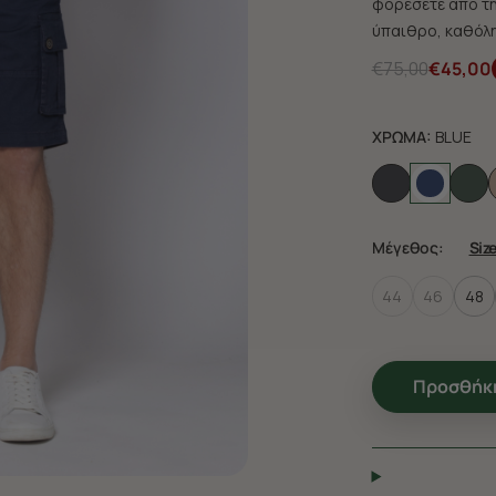
φορέσετε από τη
ύπαιθρο, καθόλη
€75,00
€45,00
ΧΡΩΜΑ:
BLUE
Μέγεθος:
Siz
44
46
48
Προσθήκη