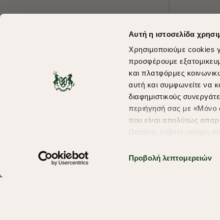
Αυτή η ιστοσελίδα χρησι
Χρησιμοποιούμε cookies γ
προσφέρουμε εξατομικευμέ
και πλατφόρμες κοινωνικ
αυτή και συμφωνείτε να κ
διαφημιστικούς συνεργάτε
περιήγησή σας με «Μόνο α
που είναι απολύτως απαρα
Ωστόσο, λάβετε υπόψη ότ
πληροφορίες που θα βελτ
υπηρεσίες και διαφημίσει
Προβολή λεπτομερειών
σας επιλέξτε το "Ρυθμίσει
περισσότερα σχετικά με τ
Copyright © 2026 thebostonians.gr. All Rights Reserved.