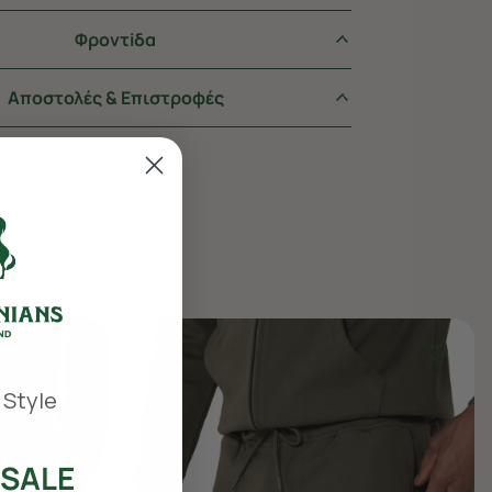
Φροντiδα
Αποστολές & Επιστροφές
 Style
SALE