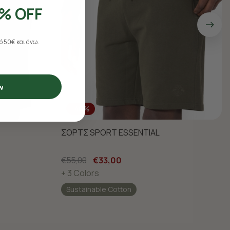
% OFF
 50€ και άνω.
w
-40%
ΣΟΡΤΣ SPORT ESSENTIAL
€55,00
€33,00
+ 3 Colors
Sustainable Cotton