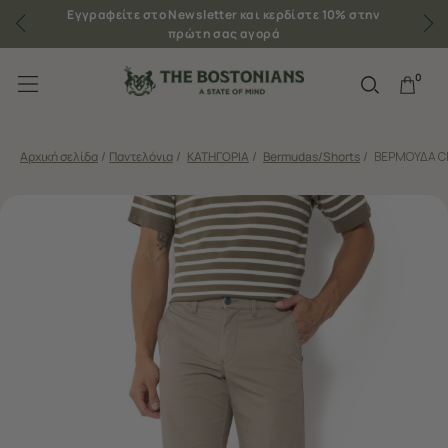
Εγγραφείτε στο Newsletter και κερδίστε 10% στην
πρώτη σας αγορά
0
Αρχική σελίδα
/
Παντελόνια
/
ΚΑΤΗΓΟΡΙΑ
/
Bermudas/Shorts
/
ΒΕΡΜΟΥΔΑ CH