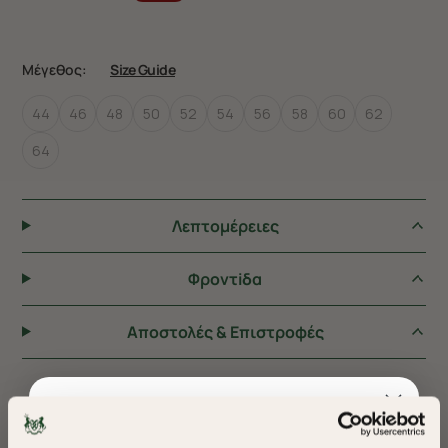
Μέγεθος:
Size Guide
44
46
48
50
52
54
56
58
60
62
64
Λεπτομέρειες
Φροντiδα
Αποστολές & Επιστροφές
ΠΡΟΤΕΙΝΟΥΜΕ ΓΙΑ ΕΣΑΣ