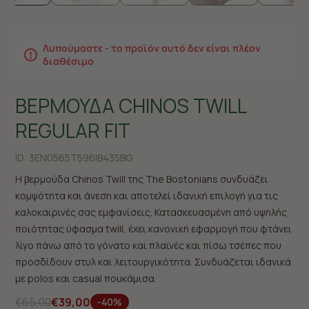
Λυπούμαστε - το προϊόν αυτό δεν είναι πλέον
διαθέσιμο
ΒΕΡΜΟΥΔΑ CHINOS TWILL
REGULAR FIT
ID:
3EN0565T596|B435BG
Η βερμούδα Chinos Twill της The Bostonians συνδυάζει
κομψότητα και άνεση και αποτελεί ιδανική επιλογή για τις
καλοκαιρινές σας εμφανίσεις. Κατασκευασμένη από υψηλής
ποιότητας ύφασμα twill, έχει κανονική εφαρμογή που φτάνει
λίγο πάνω από το γόνατο και πλαϊνές και πίσω τσέπες που
προσδίδουν στυλ και λειτουργικότητα. Συνδυάζεται ιδανικά
με polos και casual πουκάμισα.
€65,00
€39,00
-40%