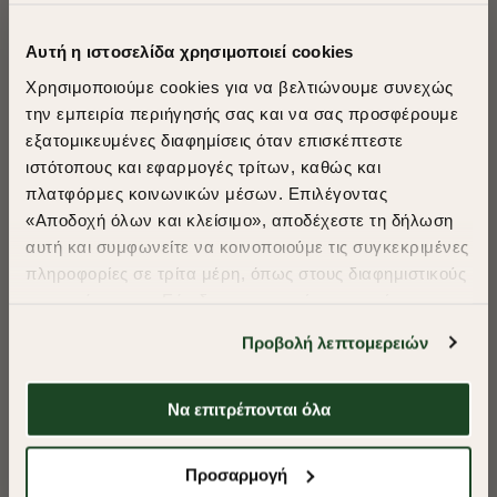
Αυτή η ιστοσελίδα χρησιμοποιεί cookies
Χρησιμοποιούμε cookies για να βελτιώνουμε συνεχώς
την εμπειρία περιήγησής σας και να σας προσφέρουμε
εξατομικευμένες διαφημίσεις όταν επισκέπτεστε
​
ιστότοπους και εφαρμογές τρίτων, καθώς και
A Season of Style
πλατφόρμες κοινωνικών μέσων. Επιλέγοντας
«Αποδοχή όλων και κλείσιμο», αποδέχεστε τη δήλωση
αυτή και συμφωνείτε να κοινοποιούμε τις συγκεκριμένες
SUMMER SALE
πληροφορίες σε τρίτα μέρη, όπως στους διαφημιστικούς
ENJOY 40% OFF
συνεργάτες μας. Εάν δεν συμφωνείτε, μπορείτε να
επιλέξετε να συνεχίσετε την περιήγησή σας με «Μόνο
Προβολή λεπτομερειών
απαιτούμενα cookies» και θα περιοριστούμε
Δωρεάν Μεταφορικά από 50€ και άνω.
στα cookies και τις τεχνολογίες που είναι απολύτως
απαραίτητα για την ασφαλή απόδοση και
Να επιτρέπονται όλα
λειτουργικότητα της ιστοσελίδας μας. Ωστόσο, λάβετε
-40%
-40%
υπόψη ότι αποκλείοντας ορισμένους τύπους cookies δεν
Shop Now
Προσαρμογή
θα μπορούμε να συλλέξουμε πληροφορίες που θα
ΣΟΡΤΣ SPORT ESSENTIAL
ΣΟΡΤΣ SPORT E