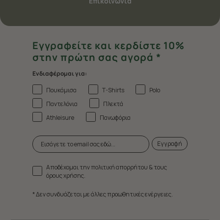
Επικοινωνία
Εγγραφείτε και κερδίστε 10%
στην πρώτη σας αγορά *
Ενδιαφέρομαι για:
Πουκάμισα
T-Shirts
Polo
Παντελόνια
Πλεκτά
Athleisure
Πανωφόρια
Εγγραφή
Αποδέχομαι την πολιτική απορρήτου & τους
όρους χρήσης.
* Δεν συνδυάζεται με άλλες προωθητικές ενέργειες.