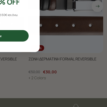
% OFF
 50€ και άνω.
w
-40%
VERSIBLE
ΖΩΝΗ ΔΕΡΜΑΤΙΝΗ FORMAL REVERSIBLE
€50,00
€30,00
+ 2 Colors