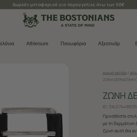
Δωρεάν μεταφορικά για παραγγελίες άνω των 50€
ελόνια
Athleisure
Πανωφόρια
Aξεσουάρ
Αρχική σελίδα
/
Aξε
ΖΩΝΗ ΔΕΡΜΑΤΙΝΗ 
ΖΩΝΗ Δ
ID:
3XL0744|B031
Προσθέστε στυλ 
με τη δερμάτινη
ζώνη αυτή θα ανα