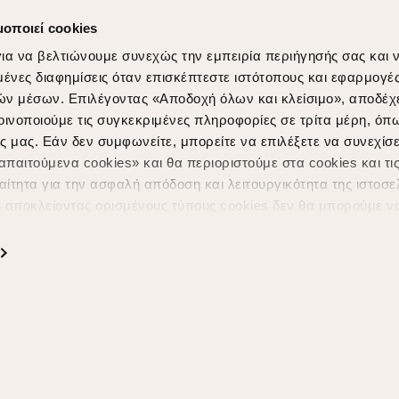
μοποιεί cookies
ια να βελτιώνουμε συνεχώς την εμπειρία περιήγησής σας και 
νες διαφημίσεις όταν επισκέπτεστε ιστότοπους και εφαρμογέ
ών μέσων. Επιλέγοντας «Αποδοχή όλων και κλείσιμο», αποδέχ
οινοποιούμε τις συγκεκριμένες πληροφορίες σε τρίτα μέρη, όπ
ς μας. Εάν δεν συμφωνείτε, μπορείτε να επιλέξετε να συνεχίσε
Shopping in secure with
Shipping Metho
παιτούμενα cookies» και θα περιοριστούμε στα cookies και τις
ίτητα για την ασφαλή απόδοση και λειτουργικότητα της ιστοσε
ι αποκλείοντας ορισμένους τύπους cookies δεν θα μπορούμε ν
ιώσουν την περιήγησή σας και να σας προσφέρουμε εξατομικε
ς. Για να προσαρμόσετε τις επιλογές σας ή να ανακαλέσετε τ
ς Cookies " ανά πάσα στιγμή με ισχύ για το μέλλον. Εάν επιθυ
α cookies, επισκεφθείτε οποιαδήποτε στιγμή τη σελίδα
Πολιτική
Powered by
nopCommerce
|
Designed & Developed by
SLEED