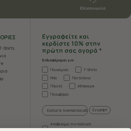
Επικοινωνία
Εγγραφείτε και
ΟΡΙΕΣ
κερδίστε 10% στην
T-Shirts
πρώτη σας αγορά *
νια
Ενδιαφέρομαι για:
re
Πουκάμισα
T-Shirts
ρια
Polo
Παντελόνια
άρ
Πλεκτά
Athleisure
Πανωφόρια
Εγγραφή
Αποδέχομαι την πολιτική
απορρήτου & τους όρους