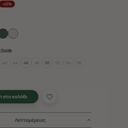
-40%
e Guide
42
44
46
48
50
52
54
56
 στο καλάθι
Λεπτομέρειες