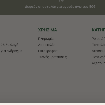
Δωρεάν αποστολές για αγορές άνω των 50€
ΧΡHΣΙΜΑ
ΚΑΤΗΓ
Πληρωμές
Polos & 
'26 Συλλογή
Αποστολές
Παντελό
s για Άνδρες με
Επιστροφές
Athleisu
Συχνές Ερωτήσεις
Πανωφό
Aξεσου