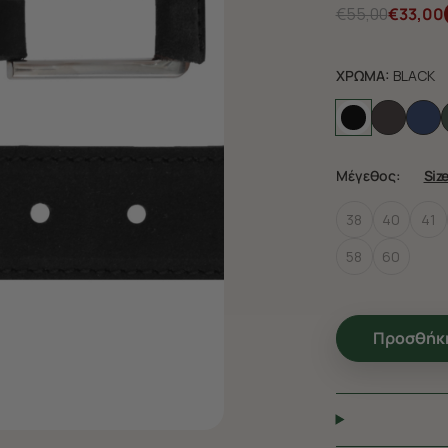
€55,00
€33,00
ΧΡΩΜΑ:
BLACK
Μέγεθος:
Siz
38
40
41
58
60
Προσθήκη