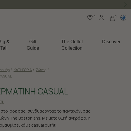
0
0
Big &
Gift
The Outlet
Discover
Tall
Guide
Collection
σουάρ
/
ΚΑΤΗΓΟΡΙΑ
/
Ζώνες
/
CASUAL
ΕΡΜΑΤΙΝΗ CASUAL
BL
στο look σας, συνδυάζοντας το παντελόνι σας
 ζώνη The Bostonians. Με μεταλλική αγκράφα, η
βαθμίσει κάθε casual outfit.