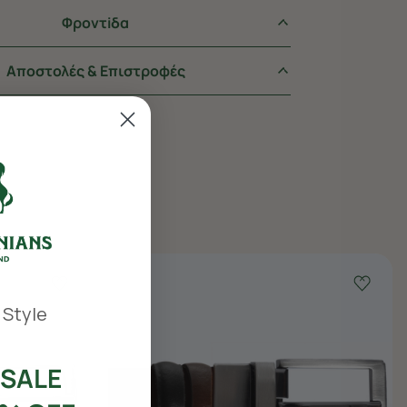
Φροντiδα
Αποστολές & Επιστροφές
 Style
SALE