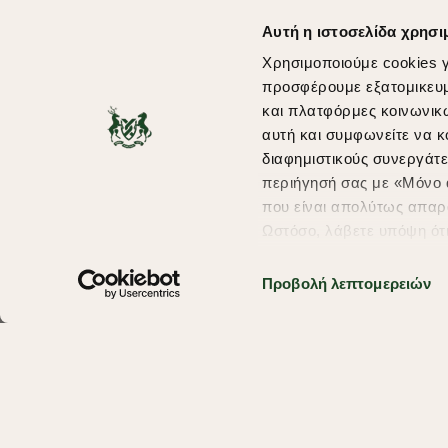
Αυτή η ιστοσελίδα χρησι
Χρησιμοποιούμε cookies γ
προσφέρουμε εξατομικευμέ
και πλατφόρμες κοινωνικ
αυτή και συμφωνείτε να κ
διαφημιστικούς συνεργάτε
περιήγησή σας με «Μόνο α
που είναι απολύτως απαρα
Ωστόσο, λάβετε υπόψη ότ
πληροφορίες που θα βελτ
υπηρεσίες και διαφημίσει
Προβολή λεπτομερειών
σας επιλέξτε το "Ρυθμίσει
περισσότερα σχετικά με τ
Copyright © 2026 thebostonians.gr. All Rights Reserved.