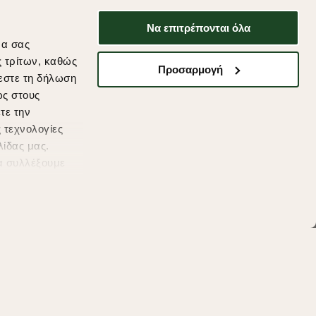
χρήσης.
Να επιτρέπονται όλα
* Δεν συνδυάζεται με άλλες προωθητικές
να σας
ενέργειες.
ς τρίτων, καθώς
Προσαρμογή
εστε τη δήλωση
ως στους
τε την
ds
 τεχνολογίες
λίδας μας.
α συλλέξουμε
υμένες
η συγκατάθεσή
μείτε να μάθετε
 cookies (link)
.
'Οροι Χρησης
Πολιτική Cookies
Προσωπικά Δεδομένα