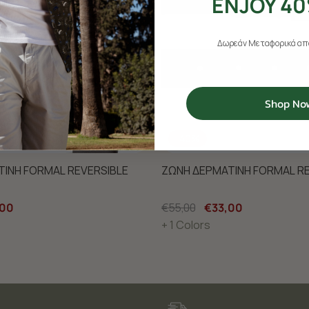
ENJOY 40
Δωρεάν Μεταφορικά από
Shop No
-40%
ΙΝΗ FORMAL REVERSIBLE
ΖΩΝΗ ΔΕΡΜΑΤΙΝΗ FORMAL RE
,00
€55,00
€33,00
+ 1 Colors