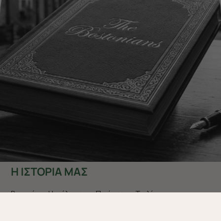
Η ΙΣΤΟΡΙΑ ΜΑΣ
Βοστώνη. Η πόλη των «Πρώτων». Το λίκνο της
ελευθερίας… εκεί που γεννήθηκε και άκμασε το New
England’s fashion style. Για πάνω από
40